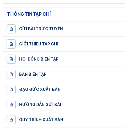
THÔNG TIN TẠP CHÍ
GỬI BÀI TRỰC TUYẾN
GIỚI THIỆU TẠP CHÍ
HỘI ĐỒNG BIÊN TẬP
BAN BIÊN TẬP
ĐẠO ĐỨC XUẤT BẢN
HƯỚNG DẪN GỬI BÀI
QUY TRÌNH XUẤT BẢN