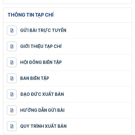
THÔNG TIN TẠP CHÍ
GỬI BÀI TRỰC TUYẾN
GIỚI THIỆU TẠP CHÍ
HỘI ĐỒNG BIÊN TẬP
BAN BIÊN TẬP
ĐẠO ĐỨC XUẤT BẢN
HƯỚNG DẪN GỬI BÀI
QUY TRÌNH XUẤT BẢN