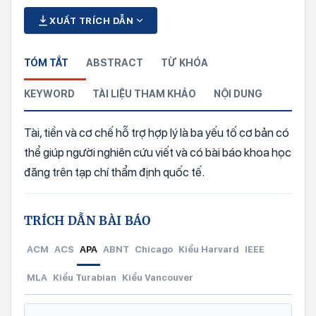
XUẤT TRÍCH DẪN
TÓM TẮT
ABSTRACT
TỪ KHÓA
KEYWORD
TÀI LIỆU THAM KHẢO
NỘI DUNG
Tài, tiền và cơ chế hỗ trợ hợp lý là ba yếu tố cơ bản có
thể giúp người nghiên cứu viết và có bài báo khoa học
đăng trên tạp chí thẩm định quốc tế.
TRÍCH DẪN BÀI BÁO
ACM
ACS
APA
ABNT
Chicago
Kiểu Harvard
IEEE
MLA
Kiểu Turabian
Kiểu Vancouver