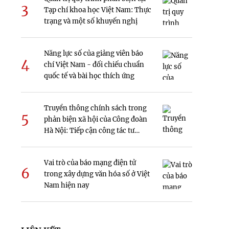
3
Tạp chí khoa học Việt Nam: Thực
trạng và một số khuyến nghị
Năng lực số của giảng viên báo
4
chí Việt Nam - đối chiếu chuẩn
quốc tế và bài học thích ứng
Truyền thông chính sách trong
5
phản biện xã hội của Công đoàn
Hà Nội: Tiếp cận công tác tư
tưởng
Vai trò của báo mạng điện tử
6
trong xây dựng văn hóa số ở Việt
Nam hiện nay