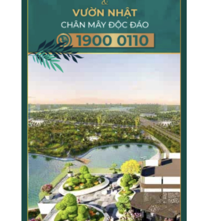
TẠP CHÍ GIÁO DỤC LÝ LUẬN
TẠP CHÍ KHOA HỌC CHÍNH TRỊ