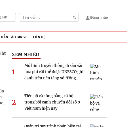
glish
Đăng nhập
DẪN TÁC GIẢ
LIÊN HỆ
viết
XEM NHIỀU
Mô hình truyền thông di sản văn
1
hóa phi vật thể được UNESCO ghi
danh trên nền tảng số: Tổng
quan và hàm ý nghiên cứu tại
Việt Nam
của
Tiến bộ và công bằng xã hội
ynh
2
trong bối cảnh chuyển đổi số ở
ực,
Việt Nam hiện nay
Quản trị quy trình phản biện tại