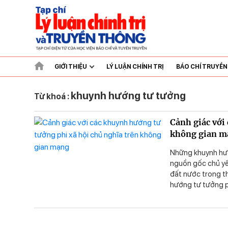
GIỚI THIỆU
LÝ LUẬN CHÍNH TRỊ
BÁO CHÍ TRUYỀ
khuynh hướng tư tưởng
Từ khoá :
Cảnh giác với
không gian m
Những khuynh hướ
nguồn gốc chủ yếu
đất nước trong th
hướng tư tưởng ph
nhân kỷ niệm 93
vững bước trên c