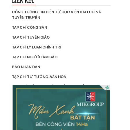
LIÊN KẾT
CỔNG THÔNG TIN ĐIỆN TỬ HỌC VIỆN BÁO CHÍ VÀ 
TUYÊN TRUYỀN
TẠP CHÍ CỘNG SẢN
TẠP CHÍ TUYÊN GIÁO
TẠP CHÍ LÝ LUẬN CHÍNH TRỊ
TẠP CHÍ NGƯỜI LÀM BÁO
BÁO NHÂN DÂN
TẠP CHÍ TƯ TƯỞNG-VĂN HOÁ
TẠP CHÍ THÔNG TIN CÔNG TÁC TƯ TƯỞNG
LÝ LUẬN
TẠP CHÍ KIỂM TRA
TẠP CHÍ XÂY DỰNG ĐẢNG
TẠP CHÍ DÂN VẬN