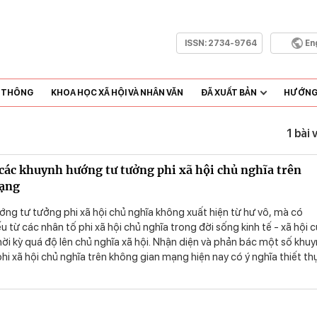
ISSN:
2734-9764
En
N THÔNG
KHOA HỌC XÃ HỘI VÀ NHÂN VĂN
ĐÃ XUẤT BẢN
HƯỚNG 
1 bài 
 các khuynh hướng tư tưởng phi xã hội chủ nghĩa trên
ạng
ng tư tưởng phi xã hội chủ nghĩa không xuất hiện từ hư vô, mà có
 từ các nhân tố phi xã hội chủ nghĩa trong đời sống kinh tế - xã hội 
ời kỳ quá độ lên chủ nghĩa xã hội. Nhận diện và phản bác một số khu
i xã hội chủ nghĩa trên không gian mạng hiện nay có ý nghĩa thiết th
 mùa Xuân (1930-2023) Đảng Cộng sản Việt Nam lãnh đạo toàn dân
on đường độc lập dân tộc và chủ nghĩa xã hội.