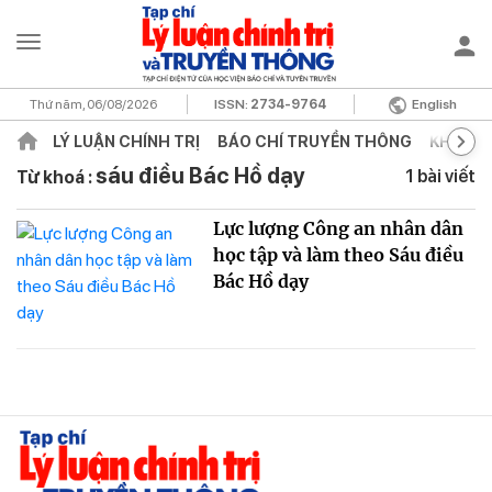
Thứ năm, 06/08/2026
ISSN:
2734-9764
English
LÝ LUẬN CHÍNH TRỊ
BÁO CHÍ TRUYỀN THÔNG
KHOA H
sáu điều Bác Hồ dạy
1 bài viết
Từ khoá :
Lực lượng Công an nhân dân
học tập và làm theo Sáu điều
Bác Hồ dạy