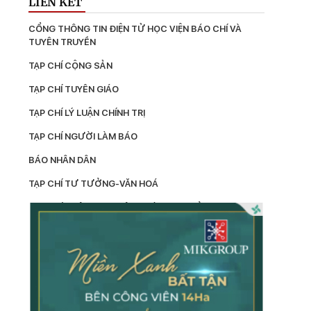
LIÊN KẾT
CỔNG THÔNG TIN ĐIỆN TỬ HỌC VIỆN BÁO CHÍ VÀ 
TUYÊN TRUYỀN
TẠP CHÍ CỘNG SẢN
TẠP CHÍ TUYÊN GIÁO
TẠP CHÍ LÝ LUẬN CHÍNH TRỊ
TẠP CHÍ NGƯỜI LÀM BÁO
BÁO NHÂN DÂN
TẠP CHÍ TƯ TƯỞNG-VĂN HOÁ
TẠP CHÍ THÔNG TIN CÔNG TÁC TƯ TƯỞNG
LÝ LUẬN
TẠP CHÍ KIỂM TRA
TẠP CHÍ XÂY DỰNG ĐẢNG
TẠP CHÍ DÂN VẬN