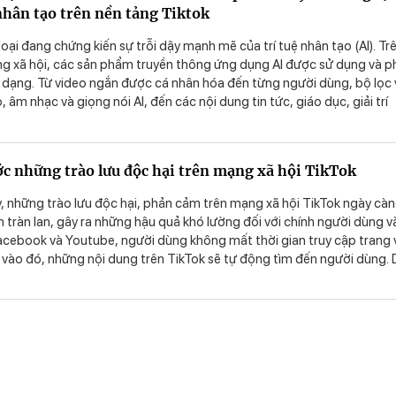
 nhân tạo trên nền tảng Tiktok
ại đang chứng kiến sự trỗi dậy mạnh mẽ của trí tuệ nhân tạo (AI). Tr
g xã hội, các sản phẩm truyền thông ứng dụng AI được sử dụng và p
 dạng. Từ video ngắn được cá nhân hóa đến từng người dùng, bộ lọc 
 âm nhạc và giọng nói AI, đến các nội dung tin tức, giáo dục, giải trí
động, AI đang dần trở thành một "nhà biên tập" đắc lực, một "người 
ên nền tảng TikTok. Bài viết này của chúng tôi nhằm khám phá mức đ
diện của sinh viên đối với các sản phẩm truyền thông do AI tạo ra trên
ớc những trào lưu độc hại trên mạng xã hội TikTok
đánh giá thái độ của sinh viên (về sự tin tưởng, mức độ yêu thích, ý đị
i các nội dung này; phân tích các yếu tố ảnh hưởng đến thái độ tiếp nh
y, những trào lưu độc hại, phản cảm trên mạng xã hội TikTok ngày cà
AI, nhận thức rủi ro, độ minh bạch nội dung, hình thức thể hiện và đề x
ển tràn lan, gây ra những hậu quả khó lường đối với chính người dùng v
ản xuất nội dung truyền thông sử dụng AI phù hợp với đặc điểm tiếp
Facebook và Youtube, người dùng không mất thời gian truy cập trang 
ẻ.
 vào đó, những nội dung trên TikTok sẽ tự động tìm đến người dùng.
h táo, người sử dụng mạng dễ bị dẫn dắt, lôi cuốn vào các nội dung 
y hiểm.