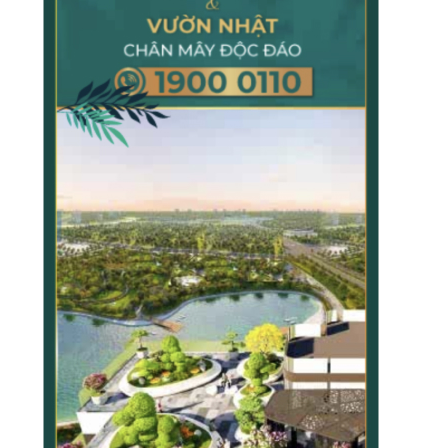
TẠP CHÍ GIÁO DỤC LÝ LUẬN
TẠP CHÍ KHOA HỌC CHÍNH TRỊ