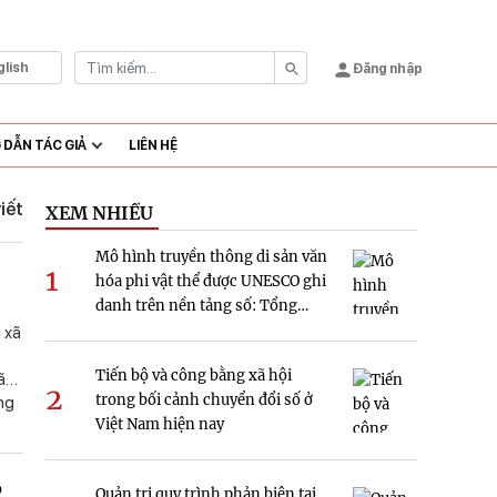
glish
Đăng nhập
DẪN TÁC GIẢ
LIÊN HỆ
viết
XEM NHIỀU
Mô hình truyền thông di sản văn
1
hóa phi vật thể được UNESCO ghi
danh trên nền tảng số: Tổng
quan và hàm ý nghiên cứu tại
 xã
Việt Nam
Tiến bộ và công bằng xã hội
ã
2
trong bối cảnh chuyển đổi số ở
ung
Việt Nam hiện nay
dụng
an
o
Quản trị quy trình phản biện tại