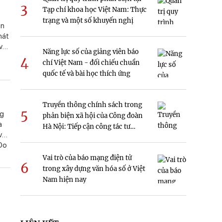
3
Tạp chí khoa học Việt Nam: Thực
trạng và một số khuyến nghị
ên
hát
và
Năng lực số của giảng viên báo
4
chí Việt Nam - đối chiếu chuẩn
kể
quốc tế và bài học thích ứng
ộ
nh
Truyền thông chính sách trong
ận
5
ng
phản biện xã hội của Công đoàn
uất
à
Hà Nội: Tiếp cận công tác tư
và
tưởng
 Do
xấu
Vai trò của báo mạng điện tử
6
trong xây dựng văn hóa số ở Việt
Nam hiện nay