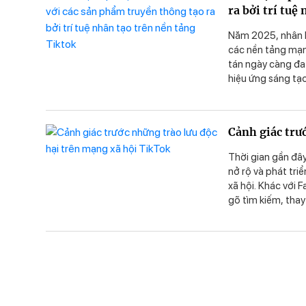
ra bởi trí tuệ
Năm 2025, nhân lo
các nền tảng mạn
tán ngày càng đa
hiệu ứng sáng tạo,
được sản xuất tự 
chuyện" tài ba tr
tiếp xúc và nhận 
Cảnh giác trư
nền tảng TikTok; 
chia sẻ...) đối vớ
Thời gian gần đâ
như: hiểu biết về 
nở rộ và phát tri
các định hướng s
xã hội. Khác với 
nhận của người tr
gõ tìm kiếm, thay
đó, nếu không tỉn
độc, trào lưu ngu