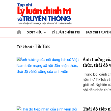
GIỚI THIỆU
LÝ LUẬN CHÍNH TRỊ
BÁO CHÍ TRUYỀ
TikTok
Từ khoá :
Ảnh hưởng của
thức, thái độ 
Trong bối cảnh c
hội như TikTok và
giới trẻ. Nghiên 
hội đến nhận thức
với lý thuyết đón
các kỹ thuật thốn
tăng cường hiệu q
Thái độ tiếp 
mạng, phục vụ sự