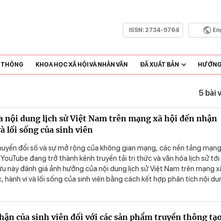
ISSN:
2734-9764
En
N THÔNG
KHOA HỌC XÃ HỘI VÀ NHÂN VĂN
ĐÃ XUẤT BẢN
HƯỚNG 
5 bài 
 nội dung lịch sử Việt Nam trên mạng xã hội đến nhận
và lối sống của sinh viên
huyển đổi số và sự mở rộng của không gian mạng, các nền tảng mạng
 YouTube đang trở thành kênh truyền tải tri thức và văn hóa lịch sử tới
cứu này đánh giá ảnh hưởng của nội dung lịch sử Việt Nam trên mạng x
, hành vi và lối sống của sinh viên bằng cách kết hợp phân tích nội d
g khung để giải mã và hệ thống hóa thông điệp lịch sử, đồng thời áp 
g kê dữ liệu khảo sát. Từ đó, nghiên cứu đề xuất các giải pháp nhằm
uả giáo dục chính trị, tư tưởng và truyền thống lịch sử trên không gi
nhận của sinh viên đối với các sản phẩm truyền thông tạ
 nghiệp xây dựng và bảo vệ Tổ quốc trong giai đoạn mới.