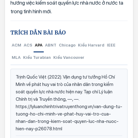
hướng việc kiểm soát quyền lực nhà nước ở nước ta
trong tình hình mới.
TRÍCH DẪN BÀI BÁO
ACM
ACS
APA
ABNT
Chicago
Kiểu Harvard
IEEE
MLA
Kiểu Turabian
Kiểu Vancouver
Trịnh Quốc Việt (2022). Vận dụng tư tưởng Hồ Chí
Minh về phát huy vai trò của nhân dân trong kiểm
soát quyền lực nhà nước hiện nay. Tạp chí Lý luận
Chính trị và Truyền thông, —, —.
https://lyluanchinhtrivatruyenthong.vn/van-dung-tu-
tuong-ho-chi-minh-ve-phat-huy-vai-tro-cua-
nhan-dan-trong-kiem-soat-quyen-luc-nha-nuoc-
hien-nay-p26078.html