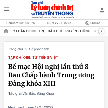
Chủ nhật, 09/08/2026
ISSN:
2734-9764
English
LÝ LUẬN CHÍNH TRỊ
BÁO CHÍ TRUYỀN THÔNG
KHOA H
Trang chủ
>
Số phát hành
TẠP CHÍ ĐIỆN TỬ TIẾNG VIỆT
Bế mạc Hội nghị lần thứ 8
Ban Chấp hành Trung ương
Đảng khóa XIII
Tác giả:
Văn Bắc, Đăng Khoa
Ngày xuất bản:
17/10/2023