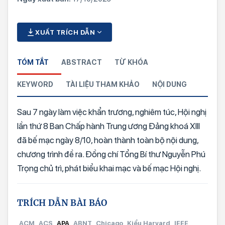
XUẤT TRÍCH DẪN
TÓM TẮT
ABSTRACT
TỪ KHÓA
KEYWORD
TÀI LIỆU THAM KHẢO
NỘI DUNG
Sau 7 ngày làm việc khẩn trương, nghiêm túc, Hội nghị
lần thứ 8 Ban Chấp hành Trung ương Đảng khoá XIII
đã bế mạc ngày 8/10, hoàn thành toàn bộ nội dung,
chương trình đề ra. Đồng chí Tổng Bí thư Nguyễn Phú
Trọng chủ trì, phát biểu khai mạc và bế mạc Hội nghị.
TRÍCH DẪN BÀI BÁO
ACM
ACS
APA
ABNT
Chicago
Kiểu Harvard
IEEE