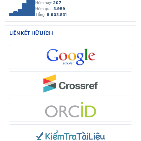
Hôm nay:
207
Hôm qua:
3.959
Tổng:
8.903.831
LIÊN KẾT HỮU ÍCH