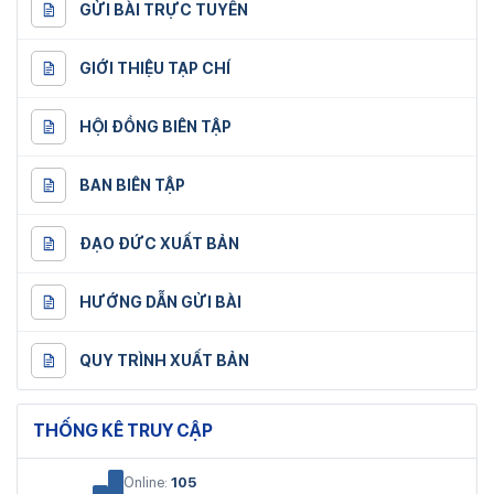
GỬI BÀI TRỰC TUYẾN
GIỚI THIỆU TẠP CHÍ
HỘI ĐỒNG BIÊN TẬP
BAN BIÊN TẬP
ĐẠO ĐỨC XUẤT BẢN
HƯỚNG DẪN GỬI BÀI
QUY TRÌNH XUẤT BẢN
THỐNG KÊ TRUY CẬP
Online:
105