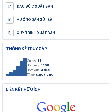
ĐẠO ĐỨC XUẤT BẢN
HƯỚNG DẪN GỬI BÀI
QUY TRÌNH XUẤT BẢN
THỐNG KÊ TRUY CẬP
Online:
91
Hôm nay:
3.166
Hôm qua:
3.959
Tổng:
8.906.790
LIÊN KẾT HỮU ÍCH