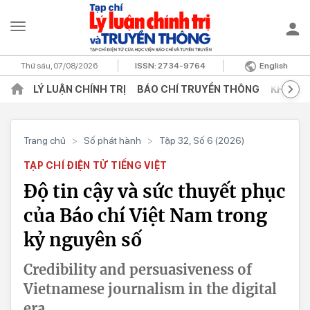
Thứ sáu, 07/08/2026
ISSN:
2734-9764
English
LÝ LUẬN CHÍNH TRỊ
BÁO CHÍ TRUYỀN THÔNG
KHOA H
Trang chủ
>
Số phát hành
>
Tập 32, Số 6 (2026)
TẠP CHÍ ĐIỆN TỬ TIẾNG VIỆT
Độ tin cậy và sức thuyết phục
của Báo chí Việt Nam trong
kỷ nguyên số
Credibility and persuasiveness of
Vietnamese journalism in the digital
era