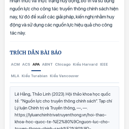
nhận thức và thực trạng huy động, bố trí và sử dụng
nguồn lực cho công tác truyền thông chính sách hiện
nay, từ đó đề xuất các giải pháp, kiến nghị nhằm huy
động và sử dụng các nguồn lực hiệu quả cho công
tác này.
TRÍCH DẪN BÀI BÁO
ACM
ACS
APA
ABNT
Chicago
Kiểu Harvard
IEEE
MLA
Kiểu Turabian
Kiểu Vancouver
Lê Hằng, Thảo Linh (2023). Hội thảo khoa học quốc
tế: “Nguồn lực cho truyền thông chính sách”. Tạp chí
Lý luận Chính trị và Truyền thông, —, —.
https://lyluanchinhtrivatruyenthong.vn/hoi-thao-
khoa-hoc-quoc-te-%E2%80%9Cnguon-luc-cho-
truyen-thong-chinh-sach%E2%80%9D-