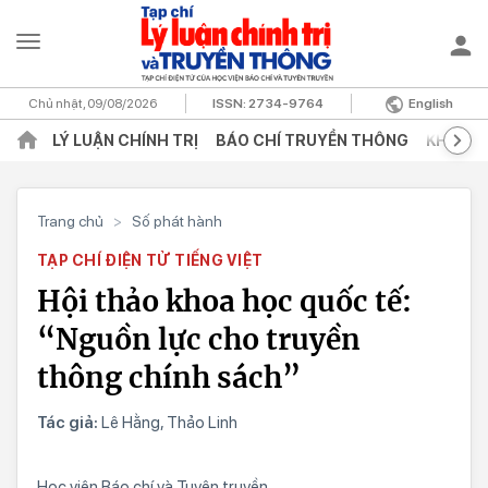
Chủ nhật, 09/08/2026
ISSN:
2734-9764
English
LÝ LUẬN CHÍNH TRỊ
BÁO CHÍ TRUYỀN THÔNG
KHOA H
Trang chủ
>
Số phát hành
TẠP CHÍ ĐIỆN TỬ TIẾNG VIỆT
Hội thảo khoa học quốc tế:
“Nguồn lực cho truyền
thông chính sách”
Tác giả:
Lê Hằng, Thảo Linh
Học viện Báo chí và Tuyên truyền