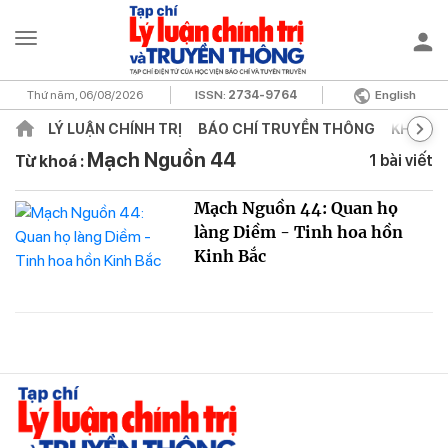
Thứ năm, 06/08/2026
ISSN:
2734-9764
English
LÝ LUẬN CHÍNH TRỊ
BÁO CHÍ TRUYỀN THÔNG
KHOA H
Mạch Nguồn 44
1 bài viết
Từ khoá :
Mạch Nguồn 44: Quan họ
làng Diềm - Tinh hoa hồn
Kinh Bắc