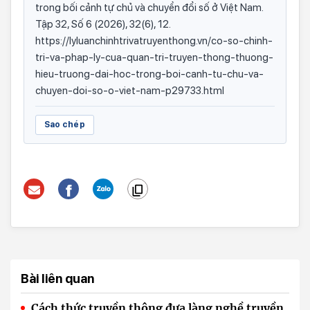
trong bối cảnh tự chủ và chuyển đổi số ở Việt Nam.
Tập 32, Số 6 (2026), 32(6), 12.
https://lyluanchinhtrivatruyenthong.vn/co-so-chinh-
tri-va-phap-ly-cua-quan-tri-truyen-thong-thuong-
hieu-truong-dai-hoc-trong-boi-canh-tu-chu-va-
chuyen-doi-so-o-viet-nam-p29733.html
Sao chép
Bài liên quan
Cách thức truyền thông đưa làng nghề truyền