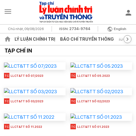
Chủ nhật, 09/08/2026
ISSN:
2734-9764
English
LÝ LUẬN CHÍNH TRỊ
BÁO CHÍ TRUYỀN THÔNG
KHOA H
TẠP CHÍ IN
TC
LLCT&TT SỐ 07/2023
TC
LLCT&TT SỐ 05.2023
TC
LLCT&TT SỐ 03/2023
TC
LLCT&TT SỐ 02/2023
TC
LLCT&TT SỐ 11.2022
TC
LLCT&TT SỐ 01.2023