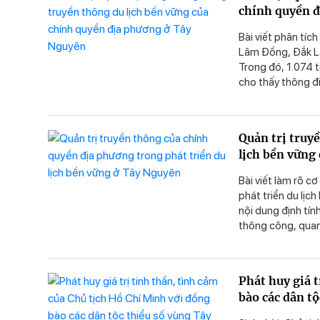
chính quyền 
dịch trước những
chính trị - xã hội
Bài viết phân tích
Lâm Đồng, Đắk Lắ
Trong đó, 1.074 t
cho thấy thông đi
hợp, chính thống 
lời kêu gọi hành 
thông hiện diện s
Quản trị truy
cư dân địa phươn
lịch bền vững
điểm đến.
Bài viết làm rõ c
phát triển du lịc
nội dung định tín
thông công, quan 
tác và du lịch bề
trọng yếu; đồng t
thoại hai chiều, 
Phát huy giá 
Khung này góp phầ
bào các dân t
thuận xã hội và hà
định, hòa bình