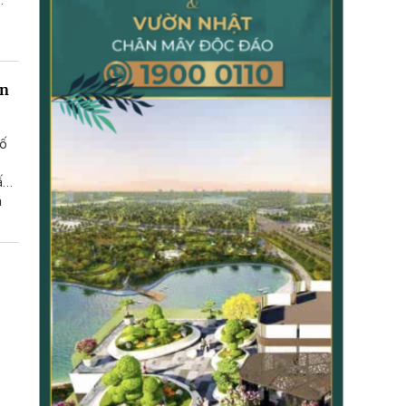
,
TẠP CHÍ GIÁO DỤC LÝ LUẬN
TẠP CHÍ KHOA HỌC CHÍNH TRỊ
ân
số
ấu
á
ầu,