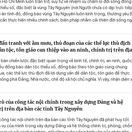
ch Hồ Chí Minh luôn trăn trở, suy tư về nhiệm vụ chăm lo đời sống đồng
hiểu số, đặc biệt là vùng Tây Nguyên (nơi Người chưa có dịp trực tiế
i ân tình đó, đồng bào vùng Tây Nguyên luôn kính trọng, thương yêu 
, cần thực hiện nhiều chính sách, biện pháp nhằm cải thiện đời sống n
yên theo đúng tinh thần, tâm nguyện của Bác, qua đó, góp phần nâ
 khối đại đoàn kết toàn dân tộc.
ấu tranh với âm mưu, thủ đoạn của các thế lực thù địch 
n tộc, tôn giáo can thiệp vào an ninh, chính trị trên đị
ên
bàn chiến lược đặc biệt quan trọng về kinh tế, chính trị, an ninh, quố
iều đồng bào dân tộc thiểu số, đồng bào theo tôn giáo cùng chung
ua, các thế lực thù địch đã lợi dụng vấn đề dân tộc, tôn giáo để thực
ống phá Đảng, Nhà nước, chế độ xã hội chủ nghĩa. Vì vậy, nhận diện 
t bại âm mưu, thủ đoạn trên của các thế lực thù địch là nhiệm vụ qua
cấp bách hiện nay.
trò của công tác nội chính trong xây dựng Đảng và hệ
rị trên địa bàn các tỉnh Tây Nguyên
ông tác nội chính trên địa bàn các tỉnh Tây Nguyên đã phát huy tốt
 vụ của mình trong xây dựng Đảng và hệ thống chính trị, phòng, chố