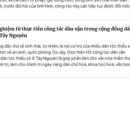
cực và cải cách tư pháp, giữ vững cuộc sống bình yên của nhân dân.
i, trước đòi hỏi của tình hình, công tác này cần tiếp tục được đổi mới
đặc thù của địa bàn.
ghiệm từ thực tiễn công tác dân vận trong cộng đồng d
ở Tây Nguyên
 đặc thù về sinh thái, tự nhiên; là nơi cư trú của nhiều dân tộc thiểu 
n lược về an ninh, quốc phòng. Do vậy, thực hiện tốt công tác dân vận
dân tộc thiểu số ở Tây Nguyên là góp phần làm cho văn hóa thẩm th
ính trị, làm cho chính trị ngày càng dân chủ hoá, khoa học hoá, văn ho
ững giá trị, chuẩn mực thấm sâu vào đời sống xã hội, trở thành nhu c
tầng lớp dân cư.