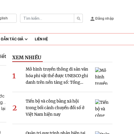
glish
Đăng nhập
DẪN TÁC GIẢ
LIÊN HỆ
viết
XEM NHIỀU
Mô hình truyền thông di sản văn
1
hóa phi vật thể được UNESCO ghi
danh trên nền tảng số: Tổng
quan và hàm ý nghiên cứu tại
Việt Nam
ước
Tiến bộ và công bằng xã hội
ng
2
trong bối cảnh chuyển đổi số ở
lại
Việt Nam hiện nay
ố
a
Quản trị quy trình phản biện tại
iễn