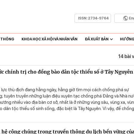
ISSN:
2734-9764
En
N THÔNG
KHOA HỌC XÃ HỘI VÀ NHÂN VĂN
ĐÃ XUẤT BẢN
HƯỚNG 
14 bài 
ức chính trị cho đồng bào dân tộc thiểu số ở Tây Nguyên
ế lực thù địch đang hằng ngày, hằng giờ tìm mọi cách chống phá sự
; tuyên truyền những luận điệu xuyên tạc chống phá Đảng và Nhà n
ướng nhiều vào địa bàn cơ sở, nhất là ở những vùng sâu, vùng xa, vù
 dân tộc thiểu số sinh sống, đặc biệt là Tây Nguyên. Vì vậy, để chống 
ế lực thù địch, đồng bào dân tộc thiểu số phải biết nhận định, phân
u xuyên tạc, biết nhận diện kẻ thù. Muốn vậy, đồng bào dân tộc thiểu s
ận thức chính trị tốt. Họ phải được tuyên truyền, giáo dục, rèn luyện
 hệ công chúng trong truyền thông du lịch bền vững củ
c chính trị, mài sắc nhận thức, tư tưởng để có thể tạo ra khả năng m