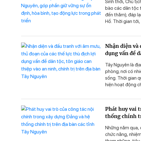
Sinh thời, Chủ tị
bào các dân tộc t
đến thăm); đáp lạ
Hồ. Thời gian tới
dân vùng Tây Ngu
cao sức mạnh của
Nhận diện và đ
dụng vấn đề dâ
bàn Tây Nguy
Tây Nguyên là địa 
phòng; nơi có nh
sống. Thời gian q
hiện hoạt động ch
đấu tranh làm thấ
trọng mang tính 
Phát huy vai 
thống chính t
Những năm qua, c
chức năng, nhiệm