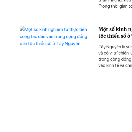
tham nhũng, tiêu 
Trong thời gian tớ
bám sát yêu cầu, 
Một số kinh n
tộc thiểu số 
Tây Nguyên là vùng
và có vị trí chiế
trong cộng đồng 
vào kinh tế và ch
hoá, trở thành nh
lối sống của mọi 