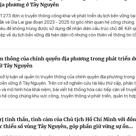
địa phương ở Tây Nguyên
 âm mưu của các thế lực thù địch, góp phần ổn định tư tưởng, ổn địn
 1.273 đơn vị truyền thông công khai về phát triển du lịch bền vững tại
k và Gia Lai giai đoạn 2023 - 2025 từ góc nhìn quan hệ công chúng.
iêu đề không trùng được sử dụng để nhận diện cấu trúc chủ đề. Kết 
ệp về du lịch bền vững đã hiện diện rõ nhưng còn thiên về thông tin 
và khái quát. Dấu hiệu thông tin có căn cứ nổi bật hơn tín hiệu đối tho
động và hướng dẫn hành vi. Bài viết đề xuất chuyển trọng tâm từ truyề
ang truyền thông đối thoại, gắn với cơ chế phản hồi và sự tham gia c
ền thông của chính quyền địa phương trong phát triển d
g, qua đó nâng cao hiệu quả truyền thông chính quyền trong quản trị
 ở Tây Nguyên
ơ sở lý luận về quản trị truyền thông của chính quyền địa phương trong
h bền vững ở Tây Nguyên. Trên cơ sở nghiên cứu tài liệu thứ cấp, phân t
h và mô hình hóa khái niệm, bài viết hệ thống hóa các tiếp cận về truy
hệ công chúng khu vực công, truyền thông vì phát triển, quản trị hợ
n vững. Kết quả nghiên cứu xác định cư dân địa phương là công chúng
hời đề xuất khung lý thuyết gồm bốn hợp phần: minh bạch thông tin, 
phối hợp đa chủ thể và định hướng truyền thông về hành vi bền vững.
trị tinh thần, tình cảm của Chủ tịch Hồ Chí Minh với đồ
n giải thích vai trò của niềm tin công chúng trong hình thành đồng
ộc thiểu số vùng Tây Nguyên, góp phần giữ vững sự ổn
nh vi ủng hộ phát triển du lịch bền vững.
, tạo động lực trong phát triển