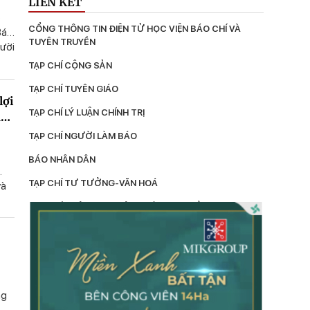
LIÊN KẾT
p
CỔNG THÔNG TIN ĐIỆN TỬ HỌC VIỆN BÁO CHÍ VÀ 
Bác
TUYÊN TRUYỀN
gười
ng
TẠP CHÍ CỘNG SẢN
TẠP CHÍ TUYÊN GIÁO
lợi
TẠP CHÍ LÝ LUẬN CHÍNH TRỊ
a
TẠP CHÍ NGƯỜI LÀM BÁO
c
BÁO NHÂN DÂN
TẠP CHÍ TƯ TƯỞNG-VĂN HOÁ
và
n
TẠP CHÍ THÔNG TIN CÔNG TÁC TƯ TƯỞNG
LÝ LUẬN
TẠP CHÍ KIỂM TRA
TẠP CHÍ XÂY DỰNG ĐẢNG
ng
TẠP CHÍ DÂN VẬN