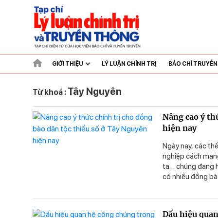
GIỚI THIỆU
LÝ LUẬN CHÍNH TRỊ
BÁO CHÍ TRUYỀ
Tây Nguyên
Từ khoá :
Nâng cao ý th
hiện nay
Ngày nay, các th
nghiệp cách mạng
ta… chúng đang h
có nhiều đồng bào
âm mưu của các th
tích các luận điệ
(DTTS) phải có nh
Dấu hiệu quan
nâng cao nhận thứ