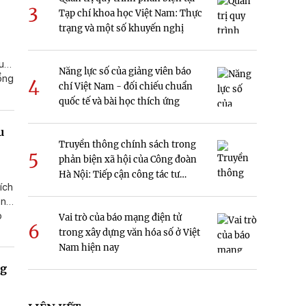
3
h
Tạp chí khoa học Việt Nam: Thực
trạng và một số khuyến nghị
quả
Năng lực số của giảng viên báo
tổng
4
chí Việt Nam - đối chiếu chuẩn
ại,
quốc tế và bài học thích ứng
n
ủa
u
Truyền thông chính sách trong
5
phản biện xã hội của Công đoàn
Hà Nội: Tiếp cận công tác tư
ích
tưởng
ền
p
Vai trò của báo mạng điện tử
6
trong xây dựng văn hóa số ở Việt
đối
Nam hiện nay
ng