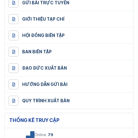
GỬI BÀI TRỰC TUYẾN
GIỚI THIỆU TẠP CHÍ
HỘI ĐỒNG BIÊN TẬP
BAN BIÊN TẬP
ĐẠO ĐỨC XUẤT BẢN
HƯỚNG DẪN GỬI BÀI
QUY TRÌNH XUẤT BẢN
THỐNG KÊ TRUY CẬP
Online:
79