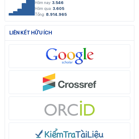
Hôm nay:
3.546
Hôm qua:
3.605
Tổng:
8.914.965
LIÊN KẾT HỮU ÍCH