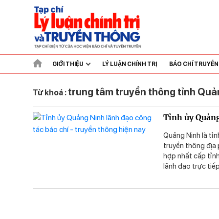
GIỚI THIỆU
LÝ LUẬN CHÍNH TRỊ
BÁO CHÍ TRUYỀ
trung tâm truyền thông tỉnh Quả
Từ khoá :
Tỉnh ủy Quảng
Quảng Ninh là tỉn
truyền thông địa
hợp nhất cấp tỉnh
lãnh đạo trực tiế
thích ứng linh ho
hình ảnh của địa 
thông của Tỉnh ủy
bất cập và đề xuấ
tới.