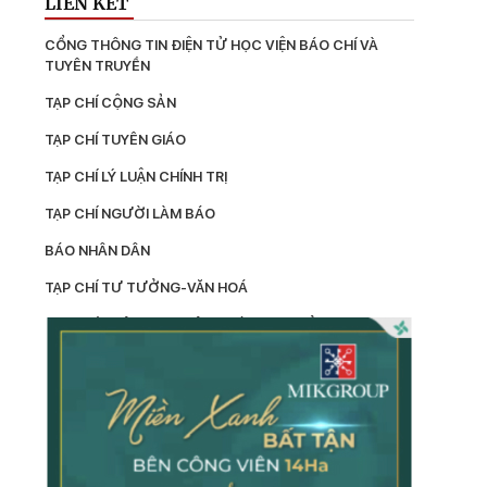
LIÊN KẾT
CỔNG THÔNG TIN ĐIỆN TỬ HỌC VIỆN BÁO CHÍ VÀ 
TUYÊN TRUYỀN
TẠP CHÍ CỘNG SẢN
TẠP CHÍ TUYÊN GIÁO
TẠP CHÍ LÝ LUẬN CHÍNH TRỊ
TẠP CHÍ NGƯỜI LÀM BÁO
BÁO NHÂN DÂN
TẠP CHÍ TƯ TƯỞNG-VĂN HOÁ
TẠP CHÍ THÔNG TIN CÔNG TÁC TƯ TƯỞNG
LÝ LUẬN
TẠP CHÍ KIỂM TRA
TẠP CHÍ XÂY DỰNG ĐẢNG
TẠP CHÍ DÂN VẬN