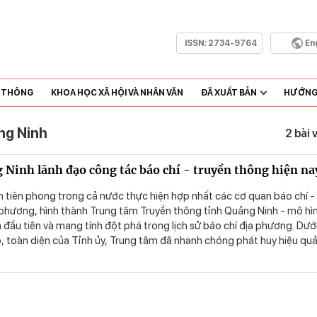
ISSN:
2734-9764
En
N THÔNG
KHOA HỌC XÃ HỘI VÀ NHÂN VĂN
ĐÃ XUẤT BẢN
HƯỚNG 
ng Ninh
2 bài 
 Ninh lãnh đạo công tác báo chí - truyền thông hiện na
h tiên phong trong cả nước thực hiện hợp nhất các cơ quan báo chí -
 phương, hình thành Trung tâm Truyền thông tỉnh Quảng Ninh - mô hì
 đầu tiên và mang tính đột phá trong lịch sử báo chí địa phương. Dướ
p, toàn diện của Tỉnh ủy, Trung tâm đã nhanh chóng phát huy hiệu quả
ạt với yêu cầu phát triển mới, góp phần nâng cao chất lượng thông tin
phương. Bài viết phân tích thực trạng lãnh đạo công tác báo chí - tru
 Quảng Ninh thời gian qua, làm rõ những kết quả nổi bật, chỉ ra hạn c
t giải pháp nhằm tiếp tục tăng cường sự lãnh đạo này trong thời gia