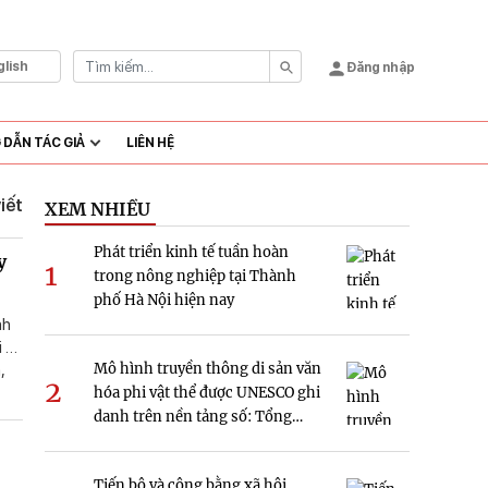
glish
Đăng nhập
DẪN TÁC GIẢ
LIÊN HỆ
viết
XEM NHIỀU
Phát triển kinh tế tuần hoàn
y
1
trong nông nghiệp tại Thành
phố Hà Nội hiện nay
nh
i sự
Mô hình truyền thông di sản văn
,
2
 và
hóa phi vật thể được UNESCO ghi
yền
danh trên nền tảng số: Tổng
hế,
quan và hàm ý nghiên cứu tại
n
Việt Nam
Tiến bộ và công bằng xã hội