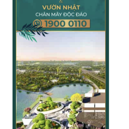
TẠP CHÍ GIÁO DỤC LÝ LUẬN
TẠP CHÍ KHOA HỌC CHÍNH TRỊ