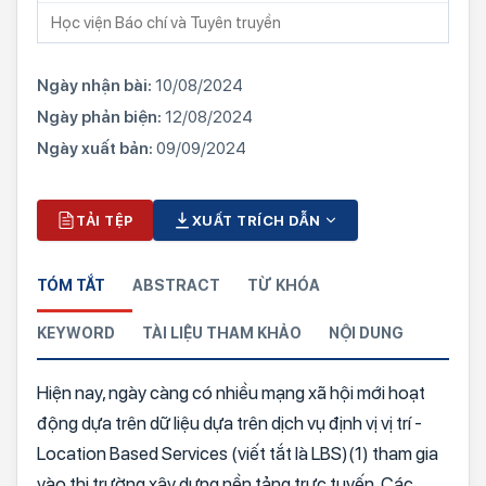
Học viện Báo chí và Tuyên truyền
Ngày nhận bài:
10/08/2024
Ngày phản biện:
12/08/2024
Ngày xuất bản:
09/09/2024
TẢI TỆP
XUẤT TRÍCH DẪN
TÓM TẮT
ABSTRACT
TỪ KHÓA
KEYWORD
TÀI LIỆU THAM KHẢO
NỘI DUNG
Hiện nay, ngày càng có nhiều mạng xã hội mới hoạt
động dựa trên dữ liệu dựa trên dịch vụ định vị vị trí -
Location Based Services (viết tắt là LBS)(1) tham gia
vào thị trường xây dựng nền tảng trực tuyến. Các