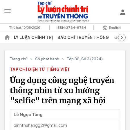
Thứ hai, 10/08/2026
ISSN:
2734-9764
English
LÝ LUẬN CHÍNH TRỊ
BÁO CHÍ TRUYỀN THÔNG
KHOA H
Trang chủ
>
Số phát hành
>
Tập 30, Số 3 (2024)
TẠP CHÍ ĐIỆN TỬ TIẾNG VIỆT
Ứng dụng công nghệ truyền
thông nhìn từ xu hướng
"selfie" trên mạng xã hội
Lê Ngọc Tùng
dinhthuhangg2@gmail.com