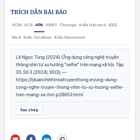
TRÍCH DẪN BÀI BÁO
ACM
ACS
APA
ABNT
Chicago
Kiểu Harvard
IEEE
MLA
Kiểu Turabian
Kiểu Vancouver
Lê Ngọc Tùng (2024). Ứng dụng công nghệ truyền
thông nhìn từ xu hướng "selfie" trên mạng xã hội. Tập
30, Số 3 (2024), 30(3), —.
https://lyluanchinhtrivatruyenthong.vn/ung-dung-
cong-nghe-truyen-thong-nhin-tu-xu-huong-selfie-
tren-mang-xa-hoi-p28653.html
Sao chép