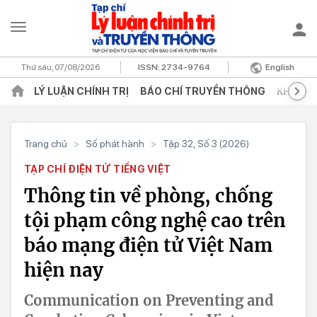
Thứ sáu, 07/08/2026
ISSN:
2734-9764
English
LÝ LUẬN CHÍNH TRỊ
BÁO CHÍ TRUYỀN THÔNG
KHOA H
Trang chủ
>
Số phát hành
>
Tập 32, Số 3 (2026)
TẠP CHÍ ĐIỆN TỬ TIẾNG VIỆT
Thông tin về phòng, chống
tội phạm công nghệ cao trên
báo mạng điện tử Việt Nam
hiện nay
Communication on Preventing and