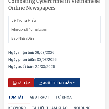
Combating Cybercrime in Vietnamese
Online Newspapers
Lê Trọng Hiếu
lehieubnd@gmail.com
Báo Nhân Dân
Ngày nhận bài:
06/03/2026
Ngày phản biện:
08/03/2026
Ngày xuất bản:
24/03/2026
TẢI TỆP
XUẤT TRÍCH DẪN
TÓM TẮT
ABSTRACT
TỪ KHÓA
KEYWORD
TÀI LIỆU THAM KHẢO
NỘI DUNG