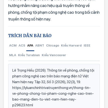
hướng nhằm nâng cao hiệu quả truyền thông về
phòng, chống tội phạm công nghệ cao trong bối cảnh
truyền thông số hiện nay.
TRÍCH DẪN BÀI BÁO
ACM
ACS
APA
ABNT
Chicago
Kiểu Harvard
IEEE
MLA
Kiểu Turabian
Kiểu Vancouver
Lê Trọng Hiếu (2026). Thông tin về phòng, chống tội
phạm công nghệ cao trên báo mạng điện tử Việt
Nam hiện nay. Tập 32, Số 3 (2026), 32(3), 19.
https://lyluanchinhtrivatruyenthong.vn/thong-tin-
ve-phong-chong-toi-pham-cong-nghe-cao-tren-
bao-mang-dien-tu-viet-nam-hien-nay-
p29623.html