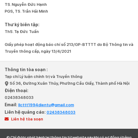
TS. Nguyễn Đức Hạnh
PGS, TS. Trần Hải Minh
Thư ký biên tập:
ThS. Tạ Đức Tuấn
Giấy phép hoạt động báo chí số 213/GP-BTTTT do Bộ Thông tin và
Truyền thông cấp, ngày 13/4/2021
Thông tin tòa soạn :
Tạp chí Lý luận chính trị và Truyền thông
Số 36, Đường Xuân Thủy, Phường Cầu Giấy, Thành phố Hà Nội
Điện thoại:
02438348033
Email:
llcttt1994dientu@gmail.com
Liên hệ quảng cáo:
02438348033
Liên hệ tòa soạn
© Chỉ được phát hành lại thông tin từ website này khi có sự đồng ý bằng