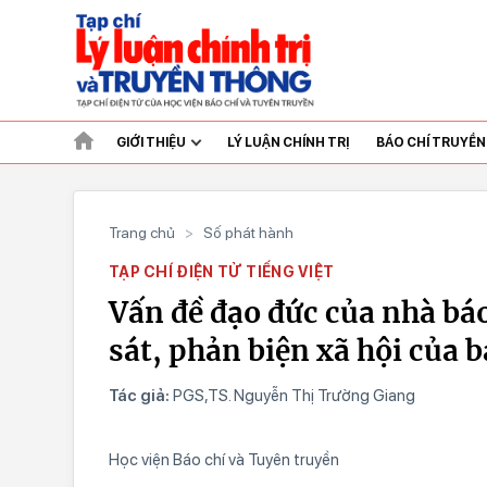
GIỚI THIỆU
LÝ LUẬN CHÍNH TRỊ
BÁO CHÍ TRUYỀ
Trang chủ
>
Số phát hành
TẠP CHÍ ĐIỆN TỬ TIẾNG VIỆT
Vấn đề đạo đức của nhà bá
sát, phản biện xã hội của b
Tác giả:
PGS,TS. Nguyễn Thị Trường Giang
Học viện Báo chí và Tuyên truyền