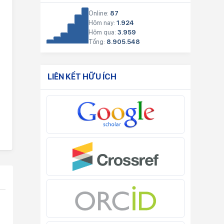
Online:
87
Hôm nay:
1.924
Hôm qua:
3.959
Tổng:
8.905.548
LIÊN KẾT HỮU ÍCH