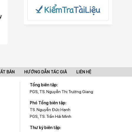
y
UẤT BẢN
HƯỚNG DẪN TÁC GIẢ
LIÊN HỆ
Tổng biên tập:
PGS, TS. Nguyễn Thị Trường Giang
Phó Tổng biên tập:
TS. Nguyễn Đức Hạnh
PGS, TS. Trần Hải Minh
Thư ký biên tập: