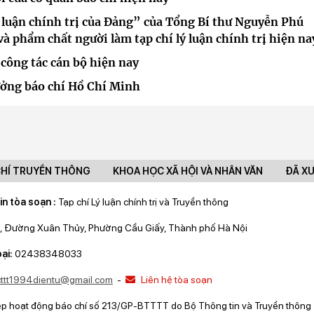
lý luận chính trị của Đảng” của Tổng Bí thư Nguyễn Phú
và phẩm chất người làm tạp chí lý luận chính trị hiện na
 công tác cán bộ hiện nay
tưởng báo chí Hồ Chí Minh
CHÍ TRUYỀN THÔNG
KHOA HỌC XÃ HỘI VÀ NHÂN VĂN
ĐÃ X
in tòa soạn :
Tạp chí Lý luận chính trị và Truyền thông
, Đường Xuân Thủy, Phường Cầu Giấy, Thành phố Hà Nội
ại:
02438348033
lcttt1994dientu@gmail.com
-
Liên hệ tòa soạn
ép hoạt động báo chí số 213/GP-BTTTT do Bộ Thông tin và Truyền thông