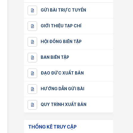
GỬI BÀI TRỰC TUYẾN
GIỚI THIỆU TẠP CHÍ
HỘI ĐỒNG BIÊN TẬP
BAN BIÊN TẬP
ĐẠO ĐỨC XUẤT BẢN
HƯỚNG DẪN GỬI BÀI
QUY TRÌNH XUẤT BẢN
THỐNG KÊ TRUY CẬP