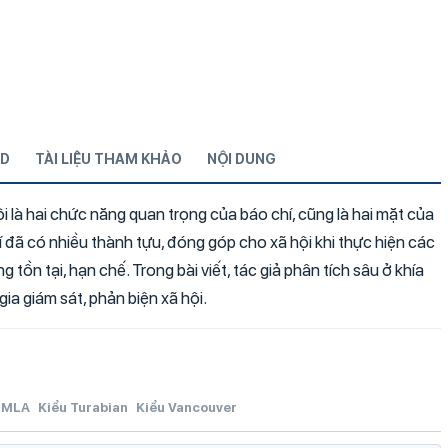
D
TÀI LIỆU THAM KHẢO
NỘI DUNG
i là hai chức năng quan trọng của báo chí, cũng là hai mặt của
hí đã có nhiều thành tựu, đóng góp cho xã hội khi thực hiện các
ồn tại, hạn chế. Trong bài viết, tác giả phân tích sâu ở khía
a giám sát, phản biện xã hội.
MLA
Kiểu Turabian
Kiểu Vancouver