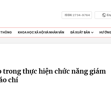
ISSN:
2734-9764
En
N THÔNG
KHOA HỌC XÃ HỘI VÀ NHÂN VĂN
ĐÃ XUẤT BẢN
HƯỚNG 
o trong thực hiện chức năng giám
áo chí