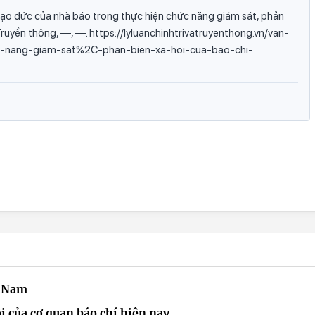
ạo đức của nhà báo trong thực hiện chức năng giám sát, phản
à Truyền thông, —, —. https://lyluanchinhtrivatruyenthong.vn/van-
-nang-giam-sat%2C-phan-bien-xa-hoi-cua-bao-chi-
t Nam
 của cơ quan báo chí hiện nay