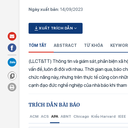
Ngày xuất bản:
14/09/2023
XUẤT TRÍCH DẪN
TÓM TẮT
ABSTRACT
TỪ KHÓA
KEYWOR
(LLCT&TT) Thông tin và giám sát, phản biện xã hộ
vấn đề, luôn đi đôi với nhau. Thời gian qua, báo c
chức năng này, nhưng trên thực tế cũng còn những t
cạnh đạo đức nghề nghiệp của nhà báo khi tham gi
TRÍCH DẪN BÀI BÁO
ACM
ACS
APA
ABNT
Chicago
Kiểu Harvard
IEEE