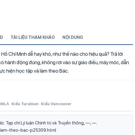
D
TÀI LIỆU THAM KHẢO
NỘI DUNG
Hồ Chí Minh dễ hay khó, như thế nào cho hiệu quả? Trả lời
có hành động đúng, không rơi vào sự giáo điều, máy móc, dẫn
c hiện học tập và làm theo Bác.
MLA
Kiểu Turabian
Kiểu Vancouver
. Tạp chí Lý luận Chính trị và Truyền thông, —, —.
va-lam-theo-bac-p25309.html