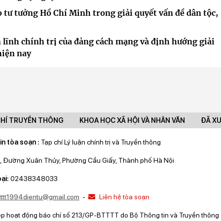
o tư tưởng Hồ Chí Minh trong giải quyết vấn đề dân tộc,
 lĩnh chính trị của đảng cách mạng và định hướng giải
hiện nay
CHÍ TRUYỀN THÔNG
KHOA HỌC XÃ HỘI VÀ NHÂN VĂN
ĐÃ X
in tòa soạn :
Tạp chí Lý luận chính trị và Truyền thông
, Đường Xuân Thủy, Phường Cầu Giấy, Thành phố Hà Nội
ại:
02438348033
lcttt1994dientu@gmail.com
-
Liên hệ tòa soạn
ép hoạt động báo chí số 213/GP-BTTTT do Bộ Thông tin và Truyền thông