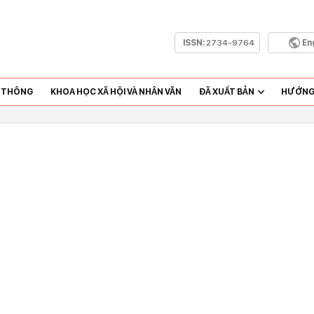
ISSN:
2734-9764
En
N THÔNG
KHOA HỌC XÃ HỘI VÀ NHÂN VĂN
ĐÃ XUẤT BẢN
HƯỚNG 