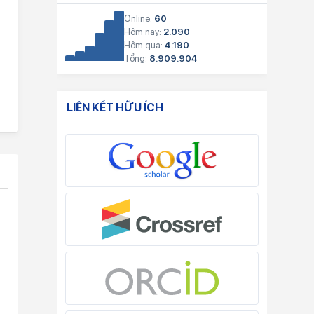
Online:
60
Hôm nay:
2.090
Hôm qua:
4.190
Tổng:
8.909.904
LIÊN KẾT HỮU ÍCH