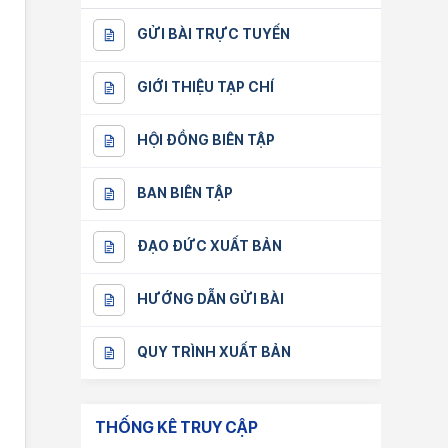
GỬI BÀI TRỰC TUYẾN
GIỚI THIỆU TẠP CHÍ
HỘI ĐỒNG BIÊN TẬP
BAN BIÊN TẬP
ĐẠO ĐỨC XUẤT BẢN
HƯỚNG DẪN GỬI BÀI
QUY TRÌNH XUẤT BẢN
THỐNG KÊ TRUY CẬP