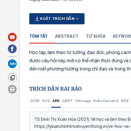
XUẤT TRÍCH DẪN
TÓM TẮT
ABSTRACT
TỪ KHÓA
KEYWOR
Học tập, làm theo tư tưởng, đạo đức, phong cách 
được câu hỏi này, mới có thể nhận thức đúng và 
đến mất phương hướng trong chỉ đạo và trong thự
TRÍCH DẪN BÀI BÁO
ACM
ACS
APA
ABNT
Chicago
Kiểu Harvard
IEEE
TS Đinh Thị Xuân Hòa (2021). Về học và làm theo Bác
https://lyluanchinhtrivatruyenthong.vn/ve-hoc-