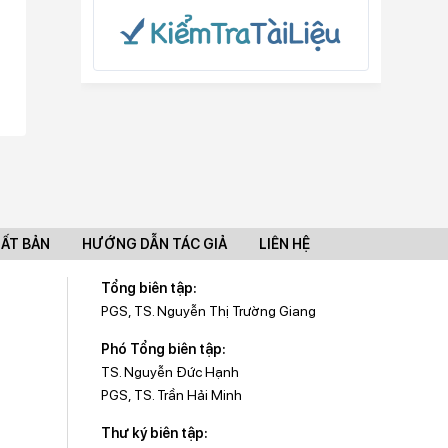
UẤT BẢN
HƯỚNG DẪN TÁC GIẢ
LIÊN HỆ
Tổng biên tập:
PGS, TS. Nguyễn Thị Trường Giang
Phó Tổng biên tập:
TS. Nguyễn Đức Hạnh
PGS, TS. Trần Hải Minh
Thư ký biên tập: