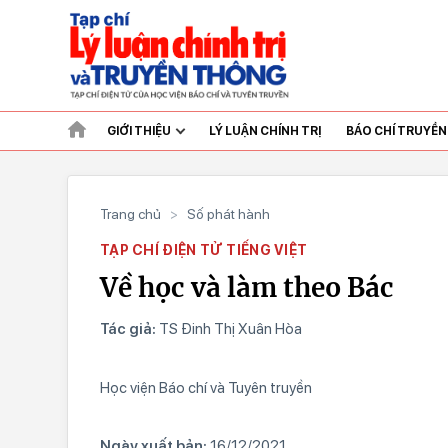
GIỚI THIỆU
LÝ LUẬN CHÍNH TRỊ
BÁO CHÍ TRUYỀ
Trang chủ
>
Số phát hành
TẠP CHÍ ĐIỆN TỬ TIẾNG VIỆT
Về học và làm theo Bác
Tác giả:
TS Đinh Thị Xuân Hòa
Học viện Báo chí và Tuyên truyền
Ngày xuất bản:
16/12/2021