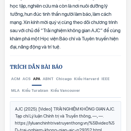
học tập, nghiên cứu mà còn là nơi nuôi dưỡng lý
tưởng, hun đúc tinh thần người làm báo, làm cách
mạng. Xin kính mời quý vị cùng theo dõi chương trình
sau với chủ đề “Trải nghiệm không gian AJC” để cùng
khám phá một Học viện Báo chí và Tuyên truyền hiện
đại, năng động và trí tuệ.
TRÍCH DẪN BÀI BÁO
ACM
ACS
APA
ABNT
Chicago
Kiểu Harvard
IEEE
MLA
Kiểu Turabian
Kiểu Vancouver
AJC (2025). [Video] TRẢI NGHIỆM KHÔNG GIAN AJC.
Tạp chí Lý luận Chính trị và Truyền thông, —, —.
https://lyluanchinhtrivatruyenthong.vn/%5Bvideo%5
D-trai-nghiem-khong-gian-ajc-p29352.html