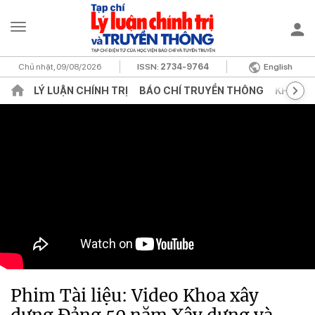
Chủ nhật, 09/08/2026
ISSN:
2734-9764
English
LÝ LUẬN CHÍNH TRỊ
BÁO CHÍ TRUYỀN THÔNG
KHOA H
Phim Tài liệu: Video Khoa xây