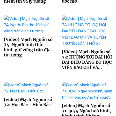
niềm tin và lý tưởng
ước mơ
[Video] Mạch Nguồn số
74: Người lính thời
bình giữ vững trận địa
[Video] Mạch Nguồn số
tư tưởng
73: HƯỚNG TỚI ĐẠI HỘI
ĐẠI BIỂU ĐẢNG BỘ HỌC
VIỆN BÁO CHÍ VÀ
TUYÊN TRUYỀN LẦN
THỨ XII
[video] Mạch Nguồn số
72: Học Bác - Hiểu Bác
[video] Mạch Nguồn số
71: 30/4 Ngày hoà bình,