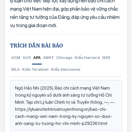
lý luận cho việc tiếp tục xây dựng nền báo chí cách
mạng Việt Nam hiện đại, góp phần bảo vệ vững chắc
nền tảng tư tưởng của Đảng, đáp ứng yêu cầu nhiệm
vụ trong giai đoạn mới.
TRÍCH DẪN BÀI BÁO
ACM
ACS
APA
ABNT
Chicago
Kiểu Harvard
IEEE
MLA
Kiểu Turabian
Kiểu Vancouver
Ngô Hảo Nhi (2025). Báo chí cách mạng Việt Nam
trong kỷ nguyên số dưới ánh sáng tư tưởng Hồ Chí
Minh. Tạp chí Lý luận Chính trị và Truyền thông, —, —.
https://lyluanchinhtrivatruyenthong.vn/bao-chi-
cach-mang-viet-nam-trong-ky-nguyen-so-duoi-
anh-sang-tu-tuong-ho-chi-minh-p29236.html