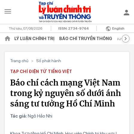
Thứ sáu, 07/08/2026
ISSN:
2734-9764
English
LÝ LUẬN CHÍNH TRỊ
BÁO CHÍ TRUYỀN THÔNG
KHOA H
Trang chủ
>
Số phát hành
TẠP CHÍ ĐIỆN TỬ TIẾNG VIỆT
Báo chí cách mạng Việt Nam
trong kỷ nguyên số dưới ánh
sáng tư tưởng Hồ Chí Minh
Tác giả:
Ngô Hảo Nhi
Khoa Tư tưởng Hồ Chí Minh, Học viện Chính trị khu vực I