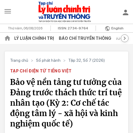
Thứ năm, 06/08/2026
ISSN:
2734-9764
English
LÝ LUẬN CHÍNH TRỊ
BÁO CHÍ TRUYỀN THÔNG
KHOA H
Trang chủ
>
Số phát hành
>
Tập 32, Số 7 (2026)
TẠP CHÍ ĐIỆN TỬ TIẾNG VIỆT
Bảo vệ nền tảng tư tưởng của
Đảng trước thách thức trí tuệ
nhân tạo (Kỳ 2: Cơ chế tác
động tâm lý - xã hội và kinh
nghiệm quốc tế)