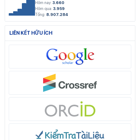
Hôm nay:
3.660
Hôm qua:
3.959
Tổng:
8.907.284
LIÊN KẾT HỮU ÍCH