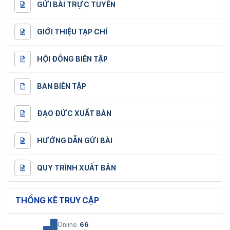
GỬI BÀI TRỰC TUYẾN
GIỚI THIỆU TẠP CHÍ
HỘI ĐỒNG BIÊN TẬP
BAN BIÊN TẬP
ĐẠO ĐỨC XUẤT BẢN
HƯỚNG DẪN GỬI BÀI
QUY TRÌNH XUẤT BẢN
THỐNG KÊ TRUY CẬP
Online:
66