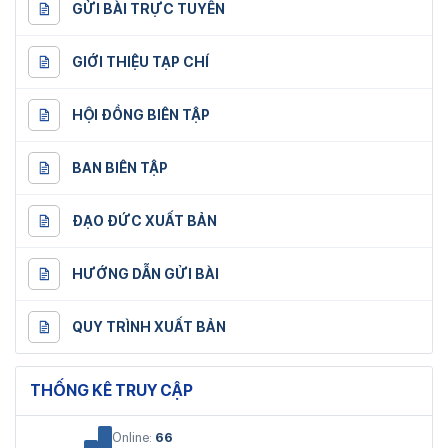
GỬI BÀI TRỰC TUYẾN
GIỚI THIỆU TẠP CHÍ
HỘI ĐỒNG BIÊN TẬP
BAN BIÊN TẬP
ĐẠO ĐỨC XUẤT BẢN
HƯỚNG DẪN GỬI BÀI
QUY TRÌNH XUẤT BẢN
THỐNG KÊ TRUY CẬP
Online:
66