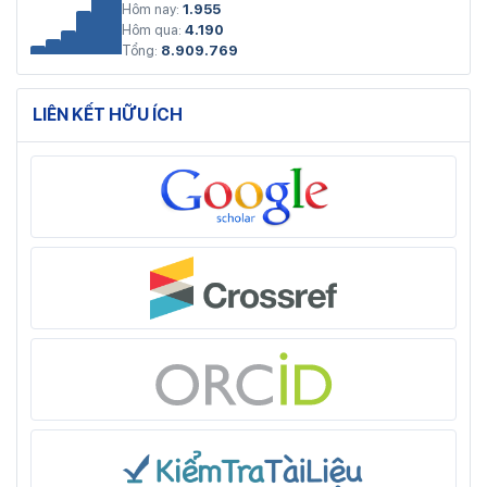
Hôm nay:
1.955
Hôm qua:
4.190
Tổng:
8.909.769
LIÊN KẾT HỮU ÍCH