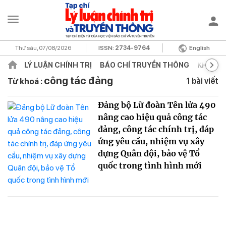
Thứ sáu, 07/08/2026
ISSN:
2734-9764
English
LÝ LUẬN CHÍNH TRỊ
BÁO CHÍ TRUYỀN THÔNG
KHOA H
công tác đảng
1 bài viết
Từ khoá :
Đảng bộ Lữ đoàn Tên lửa 490
nâng cao hiệu quả công tác
đảng, công tác chính trị, đáp
ứng yêu cầu, nhiệm vụ xây
dựng Quân đội, bảo vệ Tổ
quốc trong tình hình mới