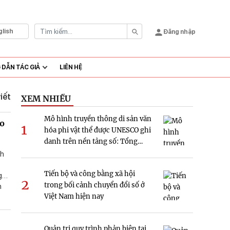
glish
Đăng nhập
DẪN TÁC GIẢ
LIÊN HỆ
viết
XEM NHIỀU
Mô hình truyền thông di sản văn
̉o
1
hóa phi vật thể được UNESCO ghi
danh trên nền tảng số: Tổng
quan và hàm ý nghiên cứu tại
nh
Việt Nam
Tiến bộ và công bằng xã hội
g
2
trong bối cảnh chuyển đổi số ở
n
Việt Nam hiện nay
Quản trị quy trình phản biện tại