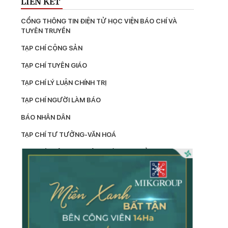
LIÊN KẾT
CỔNG THÔNG TIN ĐIỆN TỬ HỌC VIỆN BÁO CHÍ VÀ 
TUYÊN TRUYỀN
TẠP CHÍ CỘNG SẢN
TẠP CHÍ TUYÊN GIÁO
TẠP CHÍ LÝ LUẬN CHÍNH TRỊ
TẠP CHÍ NGƯỜI LÀM BÁO
BÁO NHÂN DÂN
TẠP CHÍ TƯ TƯỞNG-VĂN HOÁ
TẠP CHÍ THÔNG TIN CÔNG TÁC TƯ TƯỞNG
LÝ LUẬN
TẠP CHÍ KIỂM TRA
TẠP CHÍ XÂY DỰNG ĐẢNG
TẠP CHÍ DÂN VẬN