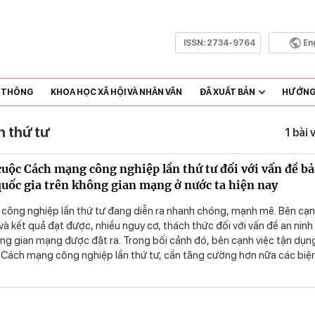
ISSN:
2734-9764
En
N THÔNG
KHOA HỌC XÃ HỘI VÀ NHÂN VĂN
ĐÃ XUẤT BẢN
HƯỚNG 
 thứ tư
1 bài 
cuộc Cách mạng công nghiệp lần thứ tư đối với vấn đề ba
uốc gia trên không gian mạng ở nước ta hiện nay
ng nghiệp lần thứ tư đang diễn ra nhanh chóng, mạnh mẽ. Bên cạ
à kết quả đạt được, nhiều nguy cơ, thách thức đối với vấn đề an ninh
ng gian mạng được đặt ra. Trong bối cảnh đó, bên cạnh việc tận dụn
Cách mạng công nghiệp lần thứ tư, cần tăng cường hơn nữa các biệ
toàn, an ninh quốc gia trên không gian mạng, góp phần đưa đất nước
há, giàu mạnh trong kỷ nguyên mới.