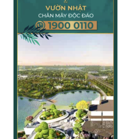
TẠP CHÍ GIÁO DỤC LÝ LUẬN
TẠP CHÍ KHOA HỌC CHÍNH TRỊ