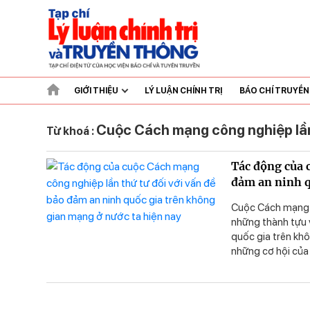
GIỚI THIỆU
LÝ LUẬN CHÍNH TRỊ
BÁO CHÍ TRUYỀ
Cuộc Cách mạng công nghiệp lần
Từ khoá :
Tác động của 
đảm an ninh q
Cuộc Cách mạng cô
những thành tựu v
quốc gia trên khô
những cơ hội của 
pháp bảo vệ an 
phát triển bứt p