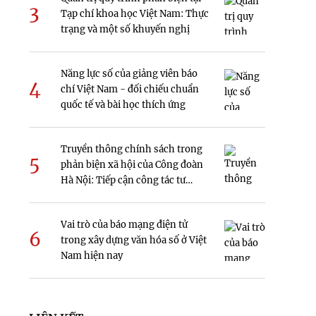
3
Tạp chí khoa học Việt Nam: Thực
trạng và một số khuyến nghị
Năng lực số của giảng viên báo
4
chí Việt Nam - đối chiếu chuẩn
quốc tế và bài học thích ứng
Truyền thông chính sách trong
5
phản biện xã hội của Công đoàn
Hà Nội: Tiếp cận công tác tư
tưởng
Vai trò của báo mạng điện tử
6
trong xây dựng văn hóa số ở Việt
Nam hiện nay