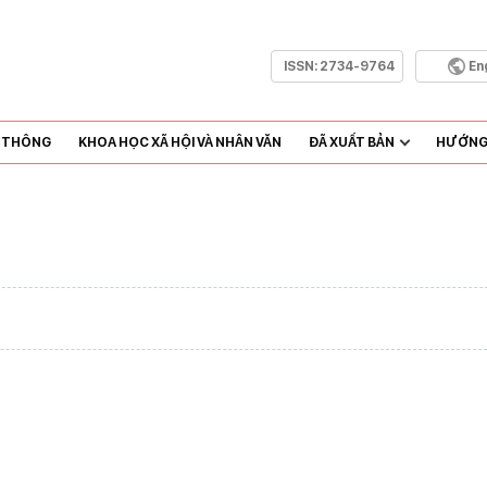
ISSN:
2734-9764
En
N THÔNG
KHOA HỌC XÃ HỘI VÀ NHÂN VĂN
ĐÃ XUẤT BẢN
HƯỚNG 