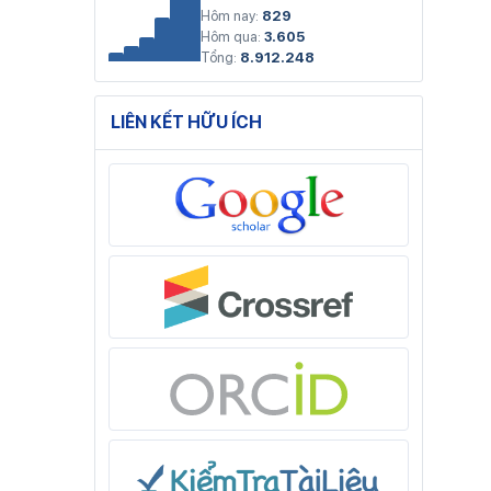
Hôm nay:
829
Hôm qua:
3.605
Tổng:
8.912.248
LIÊN KẾT HỮU ÍCH