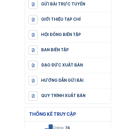
GỬI BÀI TRỰC TUYẾN
GIỚI THIỆU TẠP CHÍ
HỘI ĐỒNG BIÊN TẬP
BAN BIÊN TẬP
ĐẠO ĐỨC XUẤT BẢN
HƯỚNG DẪN GỬI BÀI
QUY TRÌNH XUẤT BẢN
THỐNG KÊ TRUY CẬP
Online:
74