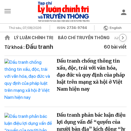
Thứ sáu, 07/08/2026
ISSN:
2734-9764
English
LÝ LUẬN CHÍNH TRỊ
BÁO CHÍ TRUYỀN THÔNG
KHOA H
Đấu tranh
60 bài viết
Từ khoá :
Đấu tranh chống thông tin
xấu, độc, trái với văn hóa,
đạo đức và quy định của pháp
luật trên mạng xã hội ở Việt
Nam hiện nay
Đấu tranh phản bác luận điệu
lợi dụng vấn đề “quyền của
người bản địa” kích động “ly