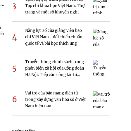
3
n
Tạp chí khoa học Việt Nam: Thực
trạng và một số khuyến nghị
ủa
Năng lực số của giảng viên báo
iểm
4
chí Việt Nam - đối chiếu chuẩn
quốc tế và bài học thích ứng
Truyền thông chính sách trong
5
phản biện xã hội của Công đoàn
Hà Nội: Tiếp cận công tác tư
tưởng
Vai trò của báo mạng điện tử
6
trong xây dựng văn hóa số ở Việt
Nam hiện nay