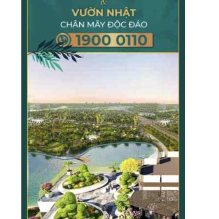
TẠP CHÍ GIÁO DỤC LÝ LUẬN
TẠP CHÍ KHOA HỌC CHÍNH TRỊ