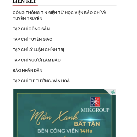
LIÊN KẾT
CỔNG THÔNG TIN ĐIỆN TỬ HỌC VIỆN BÁO CHÍ VÀ 
TUYÊN TRUYỀN
TẠP CHÍ CỘNG SẢN
TẠP CHÍ TUYÊN GIÁO
TẠP CHÍ LÝ LUẬN CHÍNH TRỊ
TẠP CHÍ NGƯỜI LÀM BÁO
BÁO NHÂN DÂN
TẠP CHÍ TƯ TƯỞNG-VĂN HOÁ
TẠP CHÍ THÔNG TIN CÔNG TÁC TƯ TƯỞNG
LÝ LUẬN
TẠP CHÍ KIỂM TRA
TẠP CHÍ XÂY DỰNG ĐẢNG
TẠP CHÍ DÂN VẬN