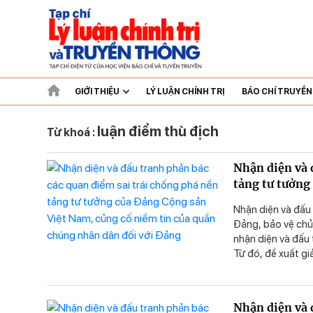
GIỚI THIỆU
LÝ LUẬN CHÍNH TRỊ
BÁO CHÍ TRUYỀ
luận điểm thù địch
Từ khoá :
Nhận diện và 
tảng tư tưởng
chúng nhân dâ
Nhận diện và đấu 
Đảng, bảo vệ chủ 
nhận diện và đấu 
Từ đó, đề xuất gi
trái, tư tưởng t
Nhận diện và 