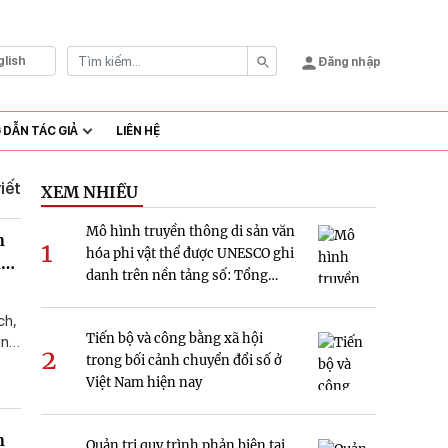
glish
Đăng nhập
DẪN TÁC GIẢ
LIÊN HỆ
viết
XEM NHIỀU
Mô hình truyền thông di sản văn
n
1
hóa phi vật thể được UNESCO ghi
n
danh trên nền tảng số: Tổng
quan và hàm ý nghiên cứu tại
Việt Nam
ch,
Tiến bộ và công bằng xã hội
ảng.
2
trong bối cảnh chuyển đổi số ở
Việt Nam hiện nay
n
Quản trị quy trình phản biện tại