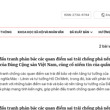
ISSN:
2734-9764
En
N THÔNG
KHOA HỌC XÃ HỘI VÀ NHÂN VĂN
ĐÃ XUẤT BẢN
HƯỚNG 
2 bài 
đấu tranh phản bác các quan điểm sai trái chống phá nề
 của Đảng Cộng sản Việt Nam, củng cố niềm tin của quầ
n đối với Đảng
tranh chống các quan điểm sai trái để bảo vệ nền tảng tư tưởng của
nghĩa Mác - Lênin và tư tưởng Hồ Chí Minh, trong đó, bài viết phân tí
tranh với những luận điểm sai trái và bảo vệ nền tảng tư tưởng của Đ
ải pháp mang tính kiến nghị, góp phần đấu tranh chống quan điểm sai
hù địch, bảo vệ nền tảng tư tưởng của Đảng Cộng sản Việt Nam
đấu tranh phản bác các quan điểm sai trái chống phá nề