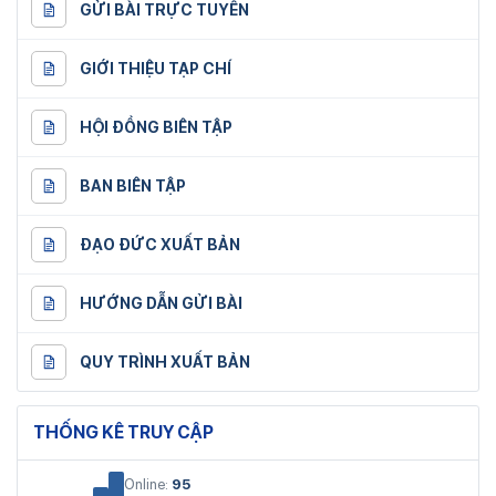
GỬI BÀI TRỰC TUYẾN
GIỚI THIỆU TẠP CHÍ
HỘI ĐỒNG BIÊN TẬP
BAN BIÊN TẬP
ĐẠO ĐỨC XUẤT BẢN
HƯỚNG DẪN GỬI BÀI
QUY TRÌNH XUẤT BẢN
THỐNG KÊ TRUY CẬP
Online:
95