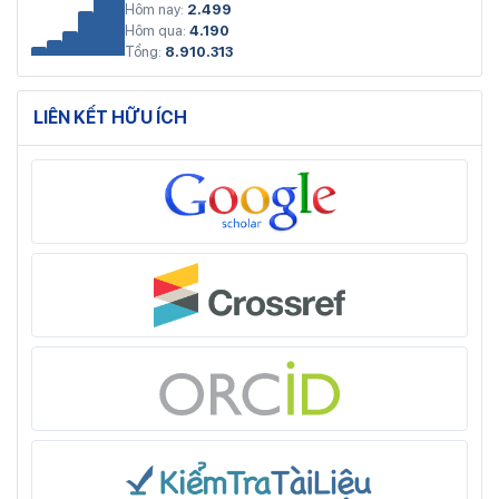
Hôm nay:
2.499
Hôm qua:
4.190
Tổng:
8.910.313
LIÊN KẾT HỮU ÍCH