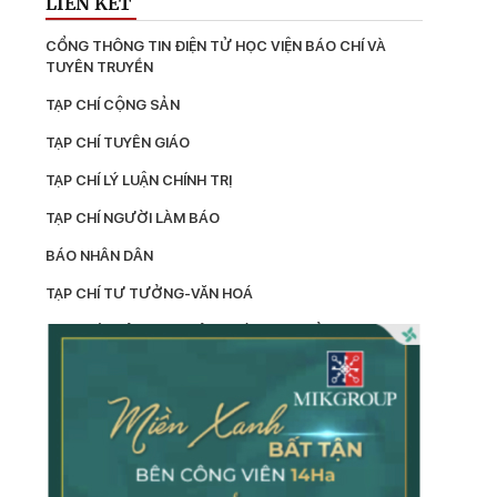
LIÊN KẾT
CỔNG THÔNG TIN ĐIỆN TỬ HỌC VIỆN BÁO CHÍ VÀ 
TUYÊN TRUYỀN
TẠP CHÍ CỘNG SẢN
TẠP CHÍ TUYÊN GIÁO
TẠP CHÍ LÝ LUẬN CHÍNH TRỊ
TẠP CHÍ NGƯỜI LÀM BÁO
BÁO NHÂN DÂN
TẠP CHÍ TƯ TƯỞNG-VĂN HOÁ
TẠP CHÍ THÔNG TIN CÔNG TÁC TƯ TƯỞNG
LÝ LUẬN
TẠP CHÍ KIỂM TRA
TẠP CHÍ XÂY DỰNG ĐẢNG
TẠP CHÍ DÂN VẬN