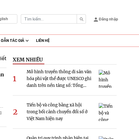
glish
Đăng nhập
DẪN TÁC GIẢ
LIÊN HỆ
viết
XEM NHIỀU
Mô hình truyền thông di sản văn
ản
1
hóa phi vật thể được UNESCO ghi
danh trên nền tảng số: Tổng
quan và hàm ý nghiên cứu tại
Việt Nam
Tiến bộ và công bằng xã hội
2
trong bối cảnh chuyển đổi số ở
c
Việt Nam hiện nay
c
xóa
Quản trị quy trình phản biện tại
gành