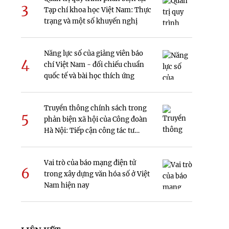
3
át
Tạp chí khoa học Việt Nam: Thực
trạng và một số khuyến nghị
Năng lực số của giảng viên báo
4
chí Việt Nam - đối chiếu chuẩn
quốc tế và bài học thích ứng
Truyền thông chính sách trong
5
phản biện xã hội của Công đoàn
Hà Nội: Tiếp cận công tác tư
tưởng
Vai trò của báo mạng điện tử
6
trong xây dựng văn hóa số ở Việt
Nam hiện nay