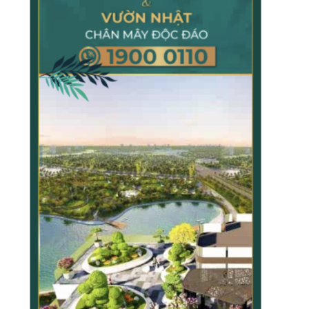
TẠP CHÍ GIÁO DỤC LÝ LUẬN
TẠP CHÍ KHOA HỌC CHÍNH TRỊ