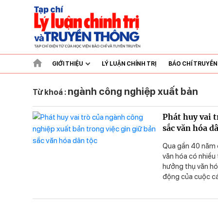
GIỚI THIỆU
LÝ LUẬN CHÍNH TRỊ
BÁO CHÍ TRUYỀ
ngành công nghiệp xuất bản
Từ khoá :
Phát huy vai 
sắc văn hóa d
Qua gần 40 năm đ
văn hóa có nhiều
hưởng thụ văn hó
động của cuộc cá
sản phẩm văn hóa
tuyến,… Sự thay 
ngành công nghiệ
nhòa ranh giới gi