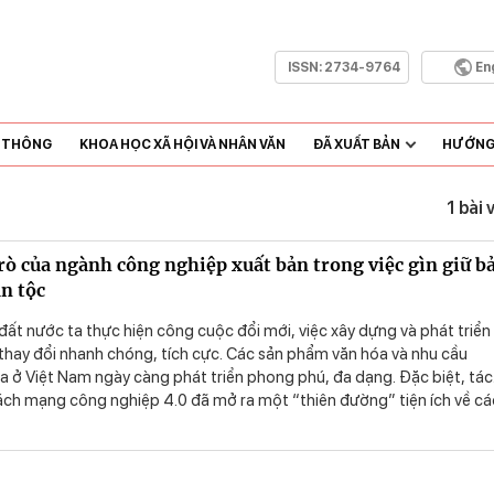
ISSN:
2734-9764
En
N THÔNG
KHOA HỌC XÃ HỘI VÀ NHÂN VĂN
ĐÃ XUẤT BẢN
HƯỚNG 
1 bài 
trò của ngành công nghiệp xuất bản trong việc gìn giữ b
ân tộc
ất nước ta thực hiện công cuộc đổi mới, việc xây dựng và phát triển
 thay đổi nhanh chóng, tích cực. Các sản phẩm văn hóa và nhu cầu
a ở Việt Nam ngày càng phát triển phong phú, đa dạng. Đặc biệt, tác
ch mạng công nghiệp 4.0 đã mở ra một “thiên đường” tiện ích về cá
 hiện đại như E-book, Audio book, nghệ thuật số, các kênh phim trự
đổi mang tính bước ngoặt ấy mang đến nhiều cơ hội phát triển cho
p xuất bản, nhưng cũng đặt ra thách thức lớn, trong đó có nguy cơ 
ữa các quốc gia, dân tộc về văn hóa. Điều đó đặt ra yêu cầu đối với n