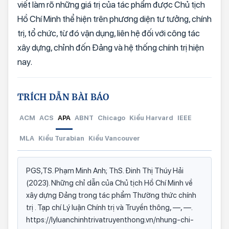
viết làm rõ những giá trị của tác phẩm được Chủ tịch
Hồ Chí Minh thể hiện trên phương diện tư tưởng, chính
trị, tổ chức, từ đó vận dụng, liên hệ đối với công tác
xây dựng, chỉnh đốn Đảng và hệ thống chính trị hiện
nay.
TRÍCH DẪN BÀI BÁO
ACM
ACS
APA
ABNT
Chicago
Kiểu Harvard
IEEE
MLA
Kiểu Turabian
Kiểu Vancouver
PGS,TS. Phạm Minh Anh; ThS. Đinh Thị Thúy Hải
(2023). Những chỉ dẫn của Chủ tịch Hồ Chí Minh về
xây dựng Đảng trong tác phẩm Thường thức chính
trị . Tạp chí Lý luận Chính trị và Truyền thông, —, —.
https://lyluanchinhtrivatruyenthong.vn/nhung-chi-