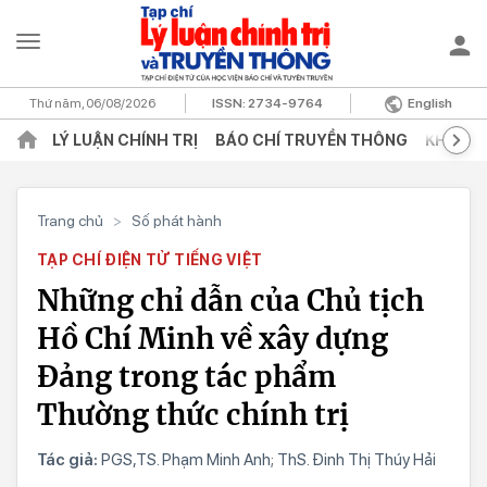
Thứ năm, 06/08/2026
ISSN:
2734-9764
English
LÝ LUẬN CHÍNH TRỊ
BÁO CHÍ TRUYỀN THÔNG
KHOA H
Trang chủ
>
Số phát hành
TẠP CHÍ ĐIỆN TỬ TIẾNG VIỆT
Những chỉ dẫn của Chủ tịch
Hồ Chí Minh về xây dựng
Đảng trong tác phẩm
Thường thức chính trị
Tác giả:
PGS,TS. Phạm Minh Anh; ThS. Đinh Thị Thúy Hải