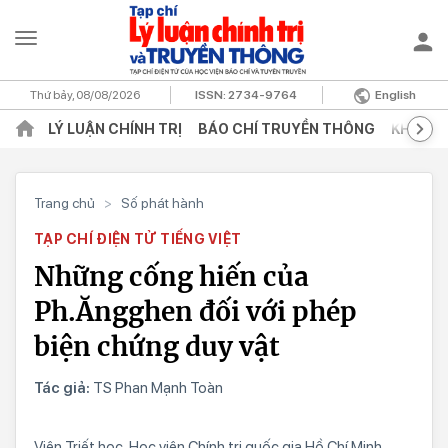
Thứ bảy, 08/08/2026
ISSN:
2734-9764
English
LÝ LUẬN CHÍNH TRỊ
BÁO CHÍ TRUYỀN THÔNG
KHOA H
Trang chủ
>
Số phát hành
TẠP CHÍ ĐIỆN TỬ TIẾNG VIỆT
Những cống hiến của
Ph.Ăngghen đối với phép
biện chứng duy vật
Tác giả:
TS Phan Mạnh Toàn
Viện Triết học, Học viện Chính trị quốc gia Hồ Chí Minh