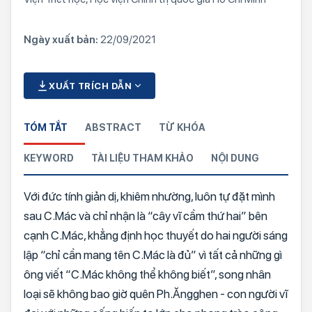
Ngày xuất bản:
22/09/2021
XUẤT TRÍCH DẪN
TÓM TẮT
ABSTRACT
TỪ KHÓA
KEYWORD
TÀI LIỆU THAM KHẢO
NỘI DUNG
Với đức tính giản dị, khiêm nhường, luôn tự đặt mình
sau C.Mác và chỉ nhận là “cây vĩ cầm thứ hai” bên
cạnh C.Mác, khẳng định học thuyết do hai người sáng
lập “chỉ cần mang tên C.Mác là đủ” vì tất cả những gì
ông viết “C.Mác không thể không biết”, song nhân
loại sẽ không bao giờ quên Ph.Ăngghen - con người vĩ