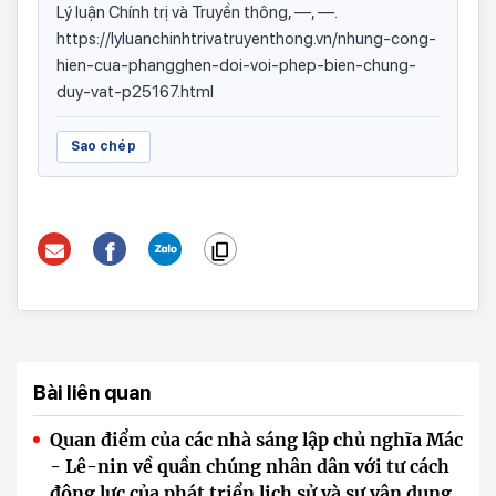
Lý luận Chính trị và Truyền thông, —, —.
https://lyluanchinhtrivatruyenthong.vn/nhung-cong-
hien-cua-phangghen-doi-voi-phep-bien-chung-
duy-vat-p25167.html
Sao chép
Bài liên quan
Quan điểm của các nhà sáng lập chủ nghĩa Mác
- Lê-nin về quần chúng nhân dân với tư cách
động lực của phát triển lịch sử và sự vận dụng