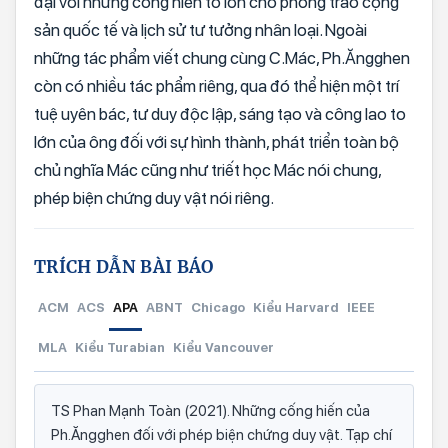
đại với những cống hiến to lớn cho phong trào cộng
sản quốc tế và lịch sử tư tưởng nhân loại. Ngoài
những tác phẩm viết chung cùng C.Mác, Ph.Ăngghen
còn có nhiều tác phẩm riêng, qua đó thể hiện một trí
tuệ uyên bác, tư duy độc lập, sáng tạo và công lao to
lớn của ông đối với sự hình thành, phát triển toàn bộ
chủ nghĩa Mác cũng như triết học Mác nói chung,
phép biện chứng duy vật nói riêng.
TRÍCH DẪN BÀI BÁO
ACM
ACS
APA
ABNT
Chicago
Kiểu Harvard
IEEE
MLA
Kiểu Turabian
Kiểu Vancouver
TS Phan Mạnh Toàn (2021). Những cống hiến của
Ph.Ăngghen đối với phép biện chứng duy vật. Tạp chí