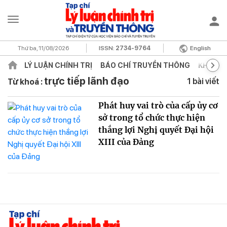
Thứ ba, 11/08/2026
ISSN:
2734-9764
English
LÝ LUẬN CHÍNH TRỊ
BÁO CHÍ TRUYỀN THÔNG
KHOA H
trực tiếp lãnh đạo
1 bài viết
Từ khoá :
Phát huy vai trò của cấp ủy cơ
sở trong tổ chức thực hiện
thắng lợi Nghị quyết Đại hội
XIII của Đảng