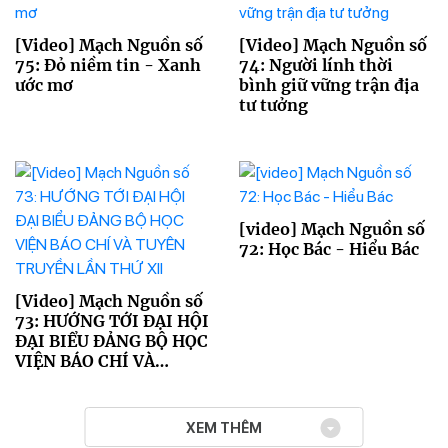
[Video] Mạch Nguồn số
[Video] Mạch Nguồn số
75: Đỏ niềm tin - Xanh
74: Người lính thời
ước mơ
bình giữ vững trận địa
tư tưởng
[video] Mạch Nguồn số
72: Học Bác - Hiểu Bác
[Video] Mạch Nguồn số
73: HƯỚNG TỚI ĐẠI HỘI
ĐẠI BIỂU ĐẢNG BỘ HỌC
VIỆN BÁO CHÍ VÀ
TUYÊN TRUYỀN LẦN
THỨ XII
XEM THÊM