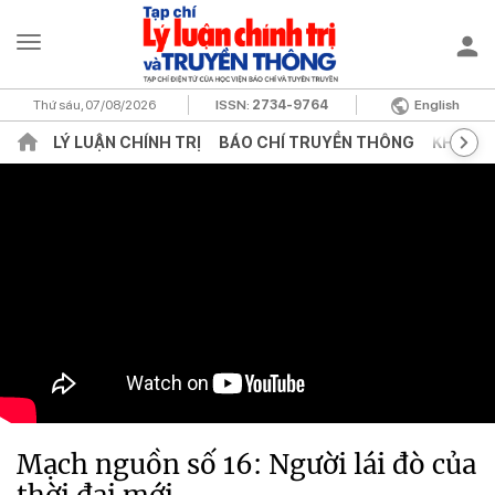
Thứ sáu, 07/08/2026
ISSN:
2734-9764
English
LÝ LUẬN CHÍNH TRỊ
BÁO CHÍ TRUYỀN THÔNG
KHOA H
Mạch nguồn số 16: Người lái đò của