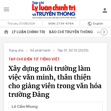
Thứ sáu, 07/08/2026
ISSN:
2734-9764
English
LÝ LUẬN CHÍNH TRỊ
BÁO CHÍ TRUYỀN THÔNG
KHOA H
Trang chủ
>
Số phát hành
>
Tập 31, Số 10 (2025)
TẠP CHÍ ĐIỆN TỬ TIẾNG VIỆT
Xây dựng môi trường làm
việc văn minh, thân thiện
cho giảng viên trong văn hóa
trường Đảng
Lê Cẩm Nhung