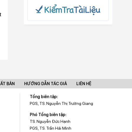
t
UẤT BẢN
HƯỚNG DẪN TÁC GIẢ
LIÊN HỆ
Tổng biên tập:
PGS, TS. Nguyễn Thị Trường Giang
Phó Tổng biên tập:
TS. Nguyễn Đức Hạnh
PGS, TS. Trần Hải Minh