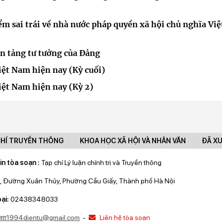
ểm sai trái về nhà nước pháp quyền xã hội chủ nghĩa Việ
ền tảng tư tưởng của Đảng
ệt Nam hiện nay (Kỳ cuối)
ệt Nam hiện nay (Kỳ 2)
CHÍ TRUYỀN THÔNG
KHOA HỌC XÃ HỘI VÀ NHÂN VĂN
ĐÃ X
in tòa soạn :
Tạp chí Lý luận chính trị và Truyền thông
, Đường Xuân Thủy, Phường Cầu Giấy, Thành phố Hà Nội
ại:
02438348033
lcttt1994dientu@gmail.com
-
Liên hệ tòa soạn