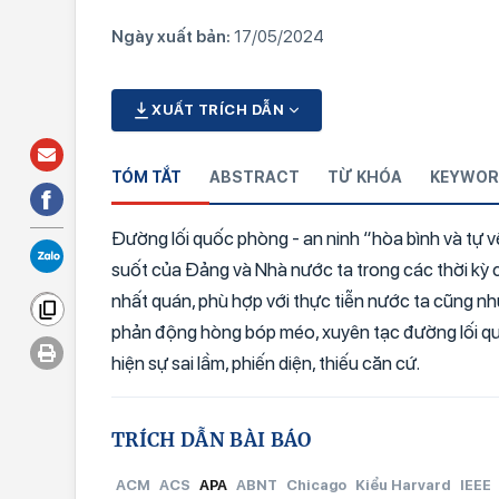
Ngày xuất bản:
17/05/2024
XUẤT TRÍCH DẪN
TÓM TẮT
ABSTRACT
TỪ KHÓA
KEYWOR
Đường lối quốc phòng - an ninh “hòa bình và tự v
suốt của Đảng và Nhà nước ta trong các thời kỳ 
nhất quán, phù hợp với thực tiễn nước ta cũng như
phản động hòng bóp méo, xuyên tạc đường lối quố
hiện sự sai lầm, phiến diện, thiếu căn cứ.
TRÍCH DẪN BÀI BÁO
ACM
ACS
APA
ABNT
Chicago
Kiểu Harvard
IEEE