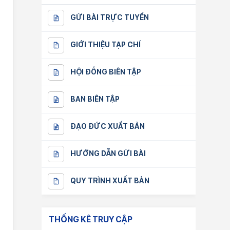
GỬI BÀI TRỰC TUYẾN
GIỚI THIỆU TẠP CHÍ
HỘI ĐỒNG BIÊN TẬP
BAN BIÊN TẬP
ĐẠO ĐỨC XUẤT BẢN
HƯỚNG DẪN GỬI BÀI
QUY TRÌNH XUẤT BẢN
THỐNG KÊ TRUY CẬP