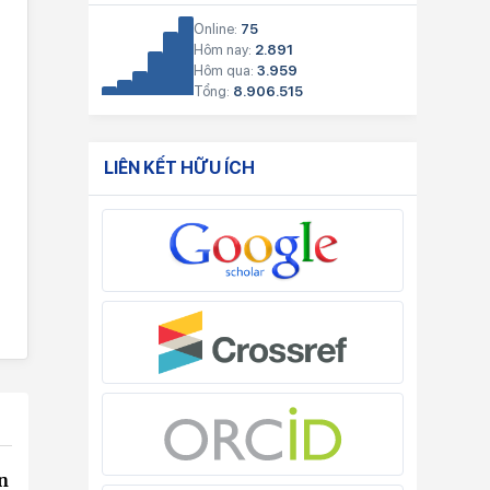
Online:
75
Hôm nay:
2.891
Hôm qua:
3.959
Tổng:
8.906.515
LIÊN KẾT HỮU ÍCH
n