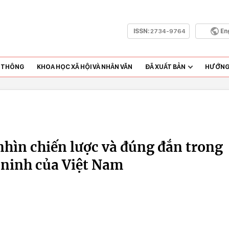
ISSN:
2734-9764
En
N THÔNG
KHOA HỌC XÃ HỘI VÀ NHÂN VĂN
ĐÃ XUẤT BẢN
HƯỚNG 
nhìn chiến lược và đúng đắn trong
 ninh của Việt Nam