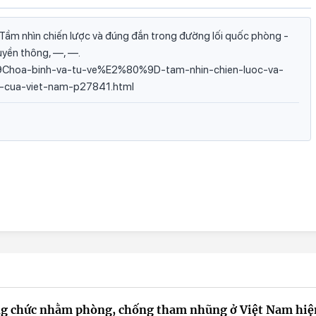
 Tầm nhìn chiến lược và đúng đắn trong đường lối quốc phòng -
ruyền thông, —, —.
0%9Choa-binh-va-tu-ve%E2%80%9D-tam-nhin-chien-luoc-va-
-cua-viet-nam-p27841.html
công chức nhằm phòng, chống tham nhũng ở Việt Nam hiệ