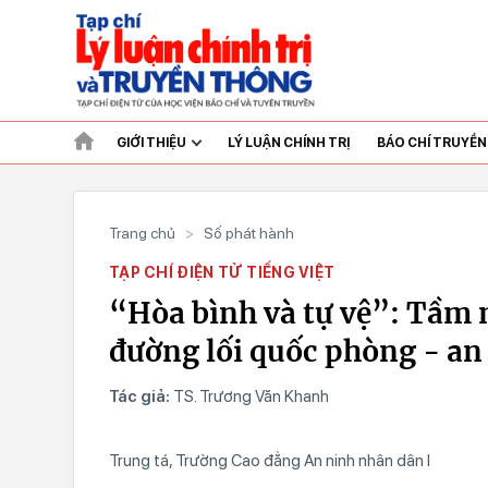
GIỚI THIỆU
LÝ LUẬN CHÍNH TRỊ
BÁO CHÍ TRUYỀ
Trang chủ
>
Số phát hành
TẠP CHÍ ĐIỆN TỬ TIẾNG VIỆT
“Hòa bình và tự vệ”: Tầm 
đường lối quốc phòng - an
Tác giả:
TS. Trương Văn Khanh
Trung tá, Trường Cao đẳng An ninh nhân dân I