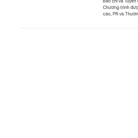
Báo chí và Tuyên
Chương trình đượ
cáo, PR và Thươn