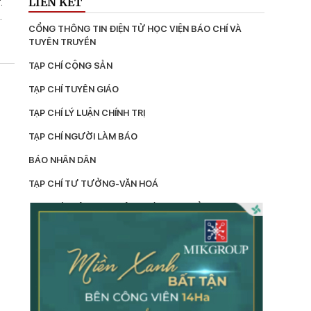
LIÊN KẾT
.
CỔNG THÔNG TIN ĐIỆN TỬ HỌC VIỆN BÁO CHÍ VÀ 
TUYÊN TRUYỀN
TẠP CHÍ CỘNG SẢN
TẠP CHÍ TUYÊN GIÁO
TẠP CHÍ LÝ LUẬN CHÍNH TRỊ
TẠP CHÍ NGƯỜI LÀM BÁO
BÁO NHÂN DÂN
TẠP CHÍ TƯ TƯỞNG-VĂN HOÁ
TẠP CHÍ THÔNG TIN CÔNG TÁC TƯ TƯỞNG
LÝ LUẬN
TẠP CHÍ KIỂM TRA
TẠP CHÍ XÂY DỰNG ĐẢNG
TẠP CHÍ DÂN VẬN