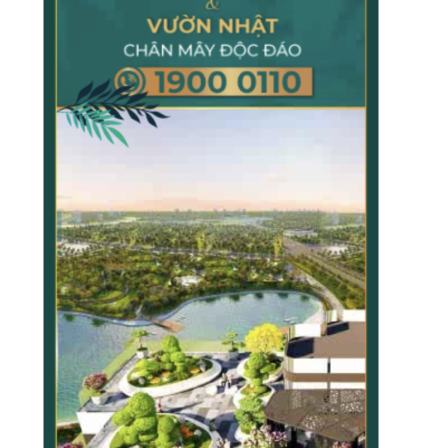
TẠP CHÍ GIÁO DỤC LÝ LUẬN
TẠP CHÍ KHOA HỌC CHÍNH TRỊ