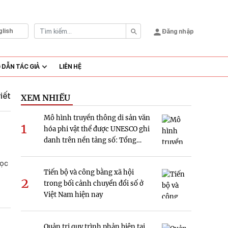
glish
Đăng nhập
DẪN TÁC GIẢ
LIÊN HỆ
viết
XEM NHIỀU
Mô hình truyền thông di sản văn
1
hóa phi vật thể được UNESCO ghi
danh trên nền tảng số: Tổng
quan và hàm ý nghiên cứu tại
Việt Nam
học
Tiến bộ và công bằng xã hội
2
trong bối cảnh chuyển đổi số ở
Việt Nam hiện nay
Quản trị quy trình phản biện tại