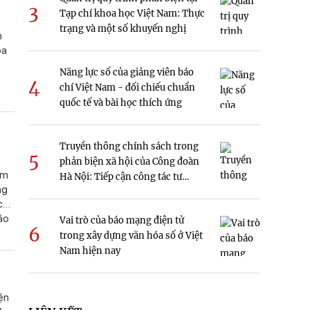
3
Tạp chí khoa học Việt Nam: Thực
trạng và một số khuyến nghị
h
óa
Năng lực số của giảng viên báo
4
chí Việt Nam - đối chiếu chuẩn
quốc tế và bài học thích ứng
Truyền thông chính sách trong
5
phản biện xã hội của Công đoàn
ăm
Hà Nội: Tiếp cận công tác tư
ng
tưởng
c
áo
Vai trò của báo mạng điện tử
6
trong xây dựng văn hóa số ở Việt
Nam hiện nay
ện