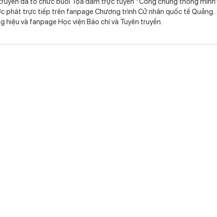
 truyền đã tổ chức buổi Tọa đàm trực tuyến “Công chúng thông minh”
c phát trực tiếp trên fanpage Chương trình Cử nhân quốc tế Quảng
g hiệu và fanpage Học viện Báo chí và Tuyên truyền.