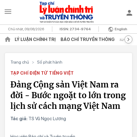
Chủ nhật, 09/08/2026
ISSN:
2734-9764
English
LÝ LUẬN CHÍNH TRỊ
BÁO CHÍ TRUYỀN THÔNG
KHOA H
Trang chủ
>
Số phát hành
TẠP CHÍ ĐIỆN TỬ TIẾNG VIỆT
Đảng Cộng sản Việt Nam ra
đời - Bước ngoặt to lớn trong
lịch sử cách mạng Việt Nam
Tác giả:
TS Vũ Ngọc Lương
Học viện Báo chí và Tuyên truyền