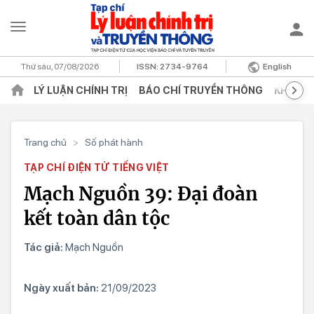
Thứ sáu, 07/08/2026
ISSN:
2734-9764
English
LÝ LUẬN CHÍNH TRỊ
BÁO CHÍ TRUYỀN THÔNG
KHOA H
Trang chủ
>
Số phát hành
TẠP CHÍ ĐIỆN TỬ TIẾNG VIỆT
Mạch Nguồn 39: Đại đoàn
kết toàn dân tộc
Tác giả:
Mạch Nguồn
Ngày xuất bản:
21/09/2023