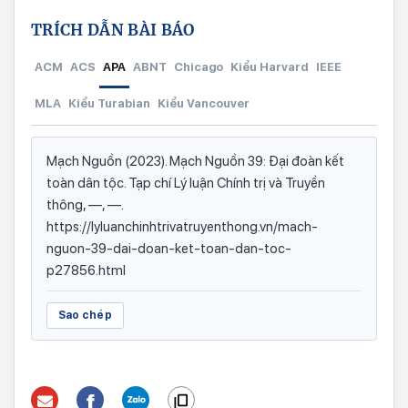
TRÍCH DẪN BÀI BÁO
ACM
ACS
APA
ABNT
Chicago
Kiểu Harvard
IEEE
MLA
Kiểu Turabian
Kiểu Vancouver
Mạch Nguồn (2023). Mạch Nguồn 39: Đại đoàn kết
toàn dân tộc. Tạp chí Lý luận Chính trị và Truyền
thông, —, —.
https://lyluanchinhtrivatruyenthong.vn/mach-
nguon-39-dai-doan-ket-toan-dan-toc-
p27856.html
Sao chép