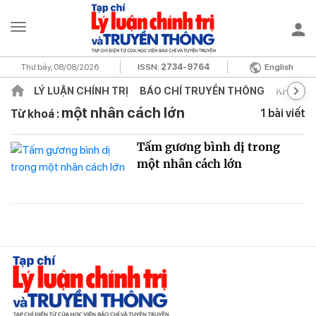
Thứ bảy, 08/08/2026
ISSN:
2734-9764
English
LÝ LUẬN CHÍNH TRỊ
BÁO CHÍ TRUYỀN THÔNG
KHOA H
một nhân cách lớn
1 bài viết
Từ khoá :
Tấm gương bình dị trong
một nhân cách lớn