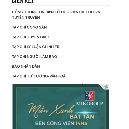
LIÊN KẾT
CỔNG THÔNG TIN ĐIỆN TỬ HỌC VIỆN BÁO CHÍ VÀ 
TUYÊN TRUYỀN
TẠP CHÍ CỘNG SẢN
TẠP CHÍ TUYÊN GIÁO
TẠP CHÍ LÝ LUẬN CHÍNH TRỊ
TẠP CHÍ NGƯỜI LÀM BÁO
BÁO NHÂN DÂN
TẠP CHÍ TƯ TƯỞNG-VĂN HOÁ
TẠP CHÍ THÔNG TIN CÔNG TÁC TƯ TƯỞNG
LÝ LUẬN
TẠP CHÍ KIỂM TRA
TẠP CHÍ XÂY DỰNG ĐẢNG
TẠP CHÍ DÂN VẬN