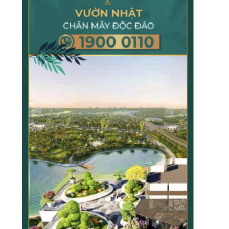
TẠP CHÍ GIÁO DỤC LÝ LUẬN
TẠP CHÍ KHOA HỌC CHÍNH TRỊ