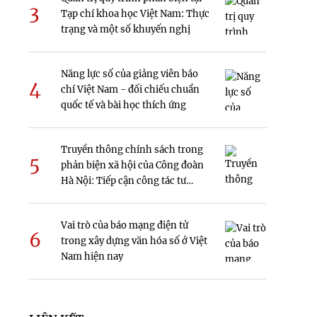
3
Tạp chí khoa học Việt Nam: Thực
trạng và một số khuyến nghị
Năng lực số của giảng viên báo
4
chí Việt Nam - đối chiếu chuẩn
quốc tế và bài học thích ứng
Truyền thông chính sách trong
5
phản biện xã hội của Công đoàn
Hà Nội: Tiếp cận công tác tư
tưởng
Vai trò của báo mạng điện tử
6
trong xây dựng văn hóa số ở Việt
Nam hiện nay