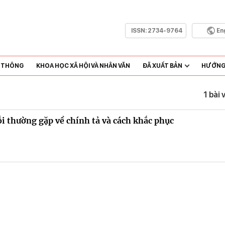
ISSN:
2734-9764
En
N THÔNG
KHOA HỌC XÃ HỘI VÀ NHÂN VĂN
ĐÃ XUẤT BẢN
HƯỚNG 
1 bài 
i thường gặp về chính tả và cách khắc phục