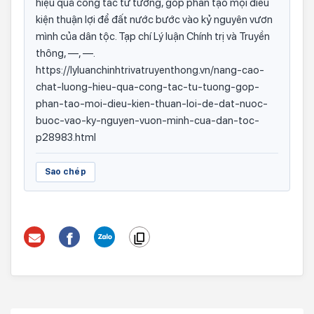
hiệu quả công tác tư tưởng, góp phần tạo mọi điều
kiện thuận lợi để đất nước bước vào kỷ nguyên vươn
mình của dân tộc. Tạp chí Lý luận Chính trị và Truyền
thông, —, —.
https://lyluanchinhtrivatruyenthong.vn/nang-cao-
chat-luong-hieu-qua-cong-tac-tu-tuong-gop-
phan-tao-moi-dieu-kien-thuan-loi-de-dat-nuoc-
buoc-vao-ky-nguyen-vuon-minh-cua-dan-toc-
p28983.html
Sao chép