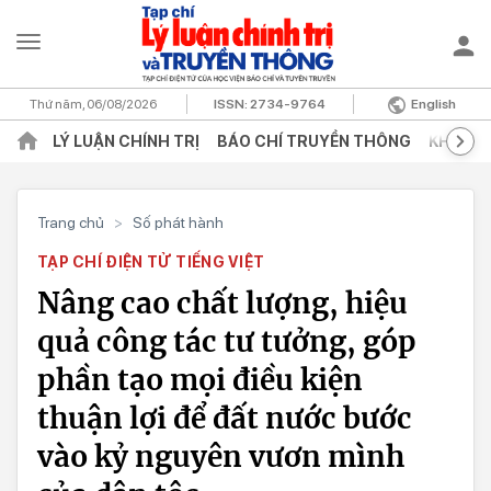
Thứ năm, 06/08/2026
ISSN:
2734-9764
English
LÝ LUẬN CHÍNH TRỊ
BÁO CHÍ TRUYỀN THÔNG
KHOA H
Trang chủ
>
Số phát hành
TẠP CHÍ ĐIỆN TỬ TIẾNG VIỆT
Nâng cao chất lượng, hiệu
quả công tác tư tưởng, góp
phần tạo mọi điều kiện
thuận lợi để đất nước bước
vào kỷ nguyên vươn mình