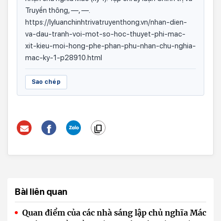
Truyền thông, —, —.
https://lyluanchinhtrivatruyenthong.vn/nhan-dien-
va-dau-tranh-voi-mot-so-hoc-thuyet-phi-mac-
xit-kieu-moi-hong-phe-phan-phu-nhan-chu-nghia-
mac-ky-1-p28910.html
Sao chép
Bài liên quan
Quan điểm của các nhà sáng lập chủ nghĩa Mác