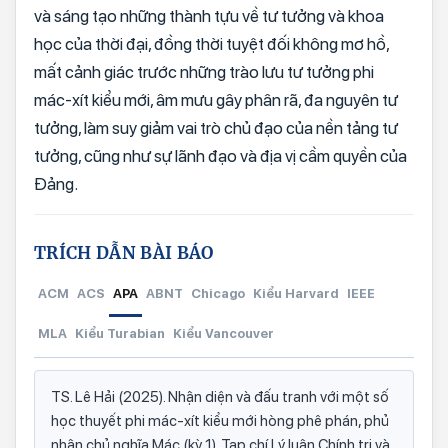
và sáng tạo những thành tựu về tư tưởng và khoa
học của thời đại, đồng thời tuyệt đối không mơ hồ,
mất cảnh giác trước những trào lưu tư tưởng phi
mác-xít kiểu mới, âm mưu gây phân rã, đa nguyên tư
tưởng, làm suy giảm vai trò chủ đạo của nền tảng tư
tưởng, cũng như sự lãnh đạo và địa vị cầm quyền của
Đảng.
TRÍCH DẪN BÀI BÁO
ACM
ACS
APA
ABNT
Chicago
Kiểu Harvard
IEEE
MLA
Kiểu Turabian
Kiểu Vancouver
TS. Lê Hải (2025). Nhận diện và đấu tranh với một số
học thuyết phi mác-xít kiểu mới hòng phê phán, phủ
nhận chủ nghĩa Mác (kỳ 1). Tạp chí Lý luận Chính trị và