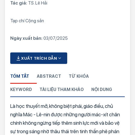
Tác giả:
TS. Lê Hải
Tạp chí Cộng sản
Ngày xuất bản:
03/07/2025
XUẤT TRÍCH DẪN
TÓM TẮT
ABSTRACT
TỪ KHÓA
KEYWORD
TÀI LIỆU THAM KHẢO
NỘI DUNG
Là học thuyết mở, không biệt phái, giáo điều, chủ
nghĩa Mác - Lê-nin được những người mác-xít chân
chính không ngừng tiếp thêm sinh lực mới và bảo vệ
sự trong sáng nhờ thâu thái trên tinh thần phê phán