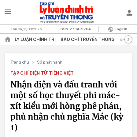
Thứ ba, 11/08/2026
ISSN:
2734-9764
English
LÝ LUẬN CHÍNH TRỊ
BÁO CHÍ TRUYỀN THÔNG
KHOA H
Trang chủ
>
Số phát hành
TẠP CHÍ ĐIỆN TỬ TIẾNG VIỆT
Nhận diện và đấu tranh với
một số học thuyết phi mác-
xít kiểu mới hòng phê phán,
phủ nhận chủ nghĩa Mác (kỳ
1)