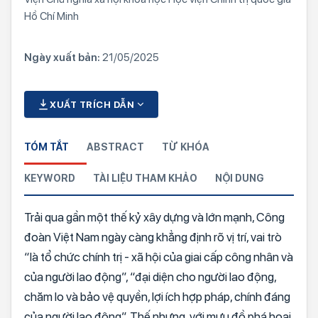
Hồ Chí Minh
Ngày xuất bản:
21/05/2025
XUẤT TRÍCH DẪN
TÓM TẮT
ABSTRACT
TỪ KHÓA
KEYWORD
TÀI LIỆU THAM KHẢO
NỘI DUNG
Trải qua gần một thế kỷ xây dựng và lớn mạnh, Công
đoàn Việt Nam ngày càng khẳng định rõ vị trí, vai trò
“là tổ chức chính trị - xã hội của giai cấp công nhân và
của người lao động”, “đại diện cho người lao động,
chăm lo và bảo vệ quyền, lợi ích hợp pháp, chính đáng
của người lao động”. Thế nhưng, với mưu đồ phá hoại