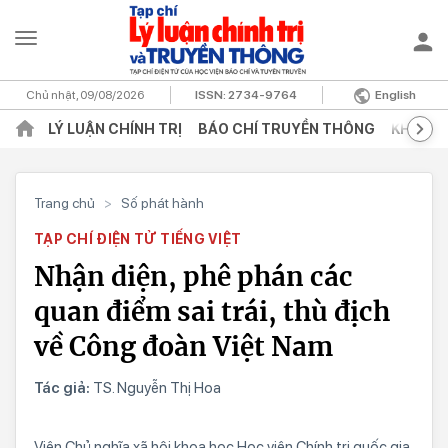
Chủ nhật, 09/08/2026
ISSN:
2734-9764
English
LÝ LUẬN CHÍNH TRỊ
BÁO CHÍ TRUYỀN THÔNG
KHOA H
Trang chủ
>
Số phát hành
TẠP CHÍ ĐIỆN TỬ TIẾNG VIỆT
Nhận diện, phê phán các
quan điểm sai trái, thù địch
về Công đoàn Việt Nam
Tác giả:
TS. Nguyễn Thị Hoa
Viện Chủ nghĩa xã hội khoa học Học viện Chính trị quốc gia