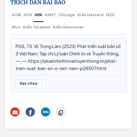
TRÍCH DẪN BÀI BÁO
ACM
ACS
APA
ABNT
Chicago
Kiểu Harvard
IEEE
MLA
Kiểu Turabian
Kiểu Vancouver
PGS, TS. Vũ Trọng Lâm (2023). Phát triển xuất bản số
ở Việt Nam. Tạp chí Lý luận Chính trị và Truyền thông,
—, —. https://lyluanchinhtrivatruyenthong.vn/phat-
trien-xuat-ban-so-o-viet-nam-p26507.html
Sao chép