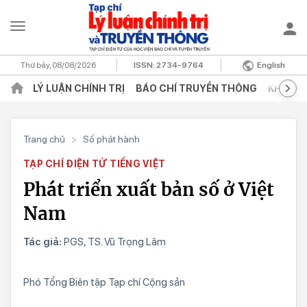
Thứ bảy, 08/08/2026
ISSN:
2734-9764
English
LÝ LUẬN CHÍNH TRỊ
BÁO CHÍ TRUYỀN THÔNG
KHOA H
Trang chủ
>
Số phát hành
TẠP CHÍ ĐIỆN TỬ TIẾNG VIỆT
Phát triển xuất bản số ở Việt
Nam
Tác giả:
PGS, TS. Vũ Trọng Lâm
Phó Tổng Biên tập Tạp chí Cộng sản